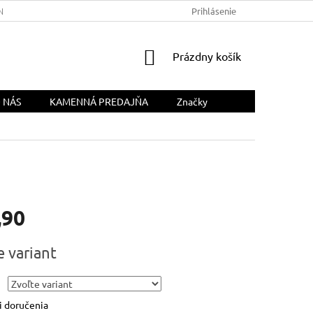
NÁS
Prihlásenie
NÁKUPNÝ
Prázdny košík
KOŠÍK
 NÁS
KAMENNÁ PREDAJŇA
Značky
,90
ová
e variant
 doručenia