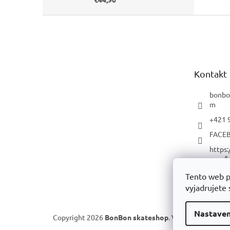
Z
á
p
ä
t
Kontakt
i
e
bonbo
m
+421 
FACE
https
com/b
p/
Tento web p
YOUT
vyjadrujete 
Nastaven
Copyright 2026
BonBon skateshop
. Všetky práva vyh