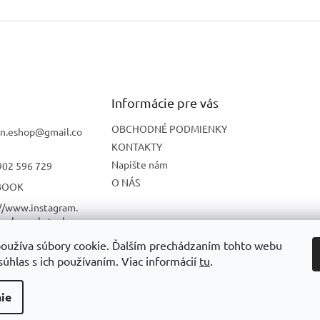
Informácie pre vás
OBCHODNÉ PODMIENKY
n.eshop
@
gmail.co
KONTAKTY
Napíšte nám
902 596 729
O NÁS
BOOK
://www.instagram.
onbon_skatesho
oužíva súbory cookie. Ďalším prechádzaním tohto webu
UBE
súhlas s ich používaním. Viac informácií
tu
.
ie
radené.
Upraviť nastavenie cookies