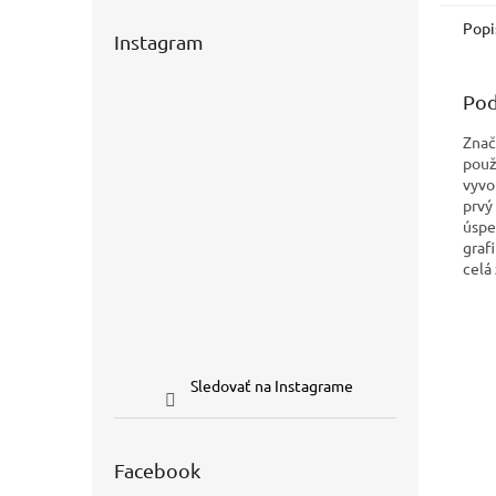
Popi
Instagram
Pod
Znač
použi
vyvo
prvý
úspe
graf
celá
Sledovať na Instagrame
Facebook