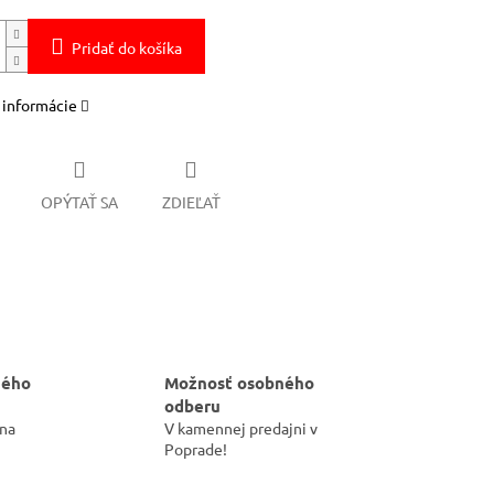
Pridať do košíka
 informácie
OPÝTAŤ SA
ZDIEĽAŤ
hého
Možnosť osobného
odberu
 na
V kamennej predajni v
Poprade!