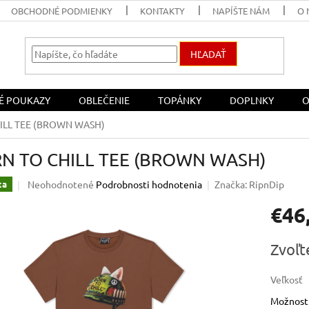
OBCHODNÉ PODMIENKY
KONTAKTY
NAPÍŠTE NÁM
O 
HĽADAŤ
É POUKAZY
OBLEČENIE
TOPÁNKY
DOPLNKY
O
ILL TEE (BROWN WASH)
N TO CHILL TEE (BROWN WASH)
Priemerné
Neohodnotené
Podrobnosti hodnotenia
Značka:
RipnDip
ka
hodnotenie
€46
produktu
je
0,0
Jednotk
Zvoľt
z
cena:
5
hviezdičiek.
Veľkosť
Možnosti