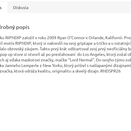
s
Diskusia
robný popis
ku RIPNDIP založil v roku 2009 Ryan O'Connor v Orlande, Kalifornii. Prv
l motív RIPNDIP, ktorý si nakreslil na svoj griptape a tričko a u ostatnýc
lalo obrovský záujem. Takto prvý krát odštartoval svoj prvý neoficiálny b
 pop up store si otvoril až po presťahovaní do Los Angeles, ktorý zožal 
ch aj vďaka maskotovi značky, mačke "Lord Nermal". Do svojho týmu zo
ika Jamieho Lemperle z New Yorku, ktorý prišiel s našlapanými dizajnami.
 značka, ktorá odráža kvalitu, originalitu a skvelý dizajn. RNDSPR26