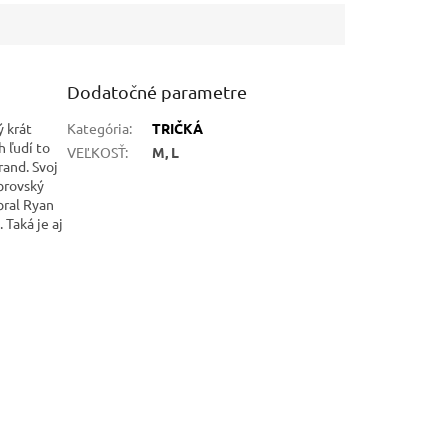
Dodatočné parametre
ý krát
Kategória
:
TRIČKÁ
h ľudí to
VEĽKOSŤ
:
M, L
rand. Svoj
obrovský
bral Ryan
 Taká je aj