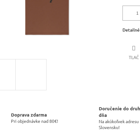
Detailné
TLAČ
Doručenie do dru
Doprava zdarma
dňa
Pri objednávke nad 80€!
Na akúkoľvek adresu
Slovensku!