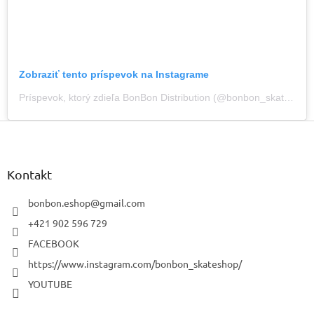
Zobraziť tento príspevok na Instagrame
Príspevok, ktorý zdieľa BonBon Distribution (@bonbon_skateshop)
Z
á
p
ä
Kontakt
t
i
bonbon.eshop
@
gmail.com
e
+421 902 596 729
FACEBOOK
https://www.instagram.com/bonbon_skateshop/
YOUTUBE