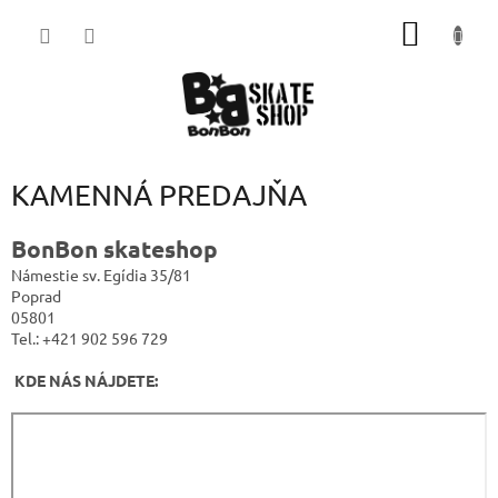
Prejsť
NÁKU
na
obsah
KOŠÍK
KAMENNÁ PREDAJŇA
BonBon skateshop
Námestie sv. Egídia 35/81
Poprad
05801
Tel.: +421 902 596 729
KDE NÁS NÁJDETE: