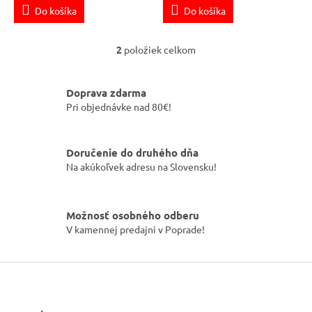
Do košíka
Do košíka
2
položiek celkom
O
v
l
Doprava zdarma
á
Pri objednávke nad 80€!
d
a
c
i
Doručenie do druhého dňa
e
Na akúkoľvek adresu na Slovensku!
p
r
v
k
Možnosť osobného odberu
y
V kamennej predajni v Poprade!
v
ý
Z
p
i
á
s
p
u