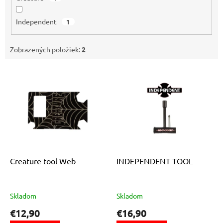
Independent
1
Zobrazených položiek:
2
V
ý
p
i
s
p
r
o
d
Creature tool Web
INDEPENDENT TOOL
u
k
t
Skladom
Skladom
o
€12,90
€16,90
v