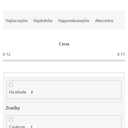
R
a
Najlacnejšie
Najdrahšie
Najpredávanejšie
Abecedne
d
e
n
Cena
i
e
€
12
€
17
p
r
o
d
u
k
Na sklade
2
t
o
v
Značky
Creature
1