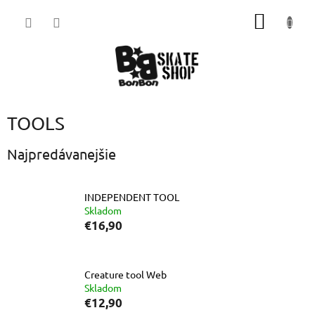
Prejsť
NÁKU
na
obsah
KOŠÍK
TOOLS
Najpredávanejšie
INDEPENDENT TOOL
Skladom
€16,90
Creature tool Web
Skladom
€12,90