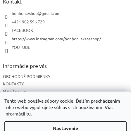
ä
Kontakt
t
i
bonbon.eshop
@
gmail.com
e
+421 902 596 729
FACEBOOK
https://www.instagram.com/bonbon_skateshop/
YOUTUBE
Informácie pre vás
OBCHODNÉ PODMIENKY
KONTAKTY
Napíšte nám
O NÁS
Tento web používa súbory cookie. Ďalším prechádzaním
tohto webu vyjadrujete súhlas s ich používaním. Viac
informácií
tu
.
Vytvoril Shoptet
Nastavenie