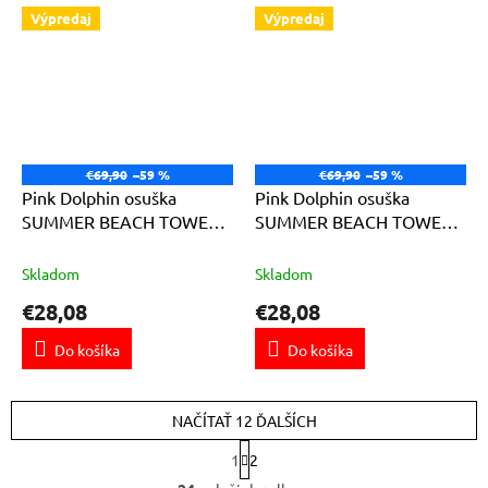
Výpredaj
Výpredaj
€69,90
–59 %
€69,90
–59 %
Pink Dolphin osuška
Pink Dolphin osuška
SUMMER BEACH TOWEL -
SUMMER BEACH TOWEL -
BLUE
PINK
Skladom
Skladom
€28,08
€28,08
Do košíka
Do košíka
NAČÍTAŤ 12 ĎALŠÍCH
S
1
2
t
O
r