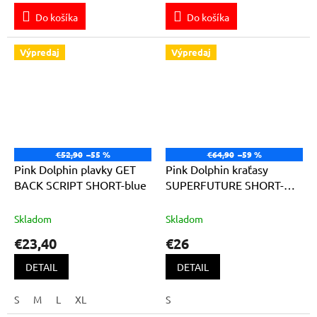
Do košíka
Do košíka
Výpredaj
Výpredaj
€52,90
–55 %
€64,90
–59 %
Pink Dolphin plavky GET
Pink Dolphin kraťasy
BACK SCRIPT SHORT-blue
SUPERFUTURE SHORT-
black
Skladom
Skladom
€23,40
€26
DETAIL
DETAIL
S
M
L
XL
S