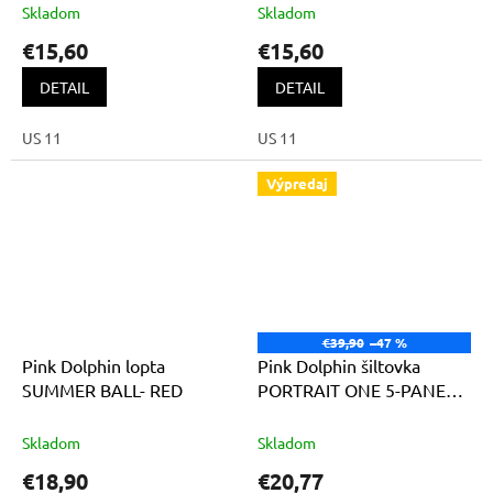
Skladom
Skladom
€15,60
€15,60
DETAIL
DETAIL
US 11
US 11
Výpredaj
€39,90
–47 %
Pink Dolphin lopta
Pink Dolphin šiltovka
SUMMER BALL- RED
PORTRAIT ONE 5-PANEL
STRUCTURED SNAPBACK
PINK
Skladom
Skladom
€18,90
€20,77