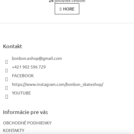
24
položiek celkom
v
á
l
HORE
n
k
á
o
d
v
Z
a
a
c
á
n
i
p
i
e
ä
e
Kontakt
p
t
r
i
bonbon.eshop
@
gmail.com
v
e
k
+421 902 596 729
y
FACEBOOK
v
ý
https://www.instagram.com/bonbon_skateshop/
p
YOUTUBE
i
s
u
Informácie pre vás
OBCHODNÉ PODMIENKY
KONTAKTY