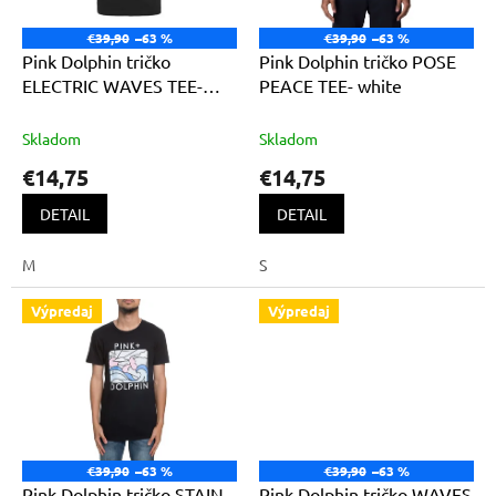
r
d
o
u
€39,90
–63 %
€39,90
–63 %
d
k
Pink Dolphin tričko
Pink Dolphin tričko POSE
u
t
ELECTRIC WAVES TEE-
PEACE TEE- white
k
o
black
t
v
Skladom
Skladom
o
€14,75
€14,75
v
DETAIL
DETAIL
M
S
Výpredaj
Výpredaj
€39,90
–63 %
€39,90
–63 %
Pink Dolphin tričko STAIN
Pink Dolphin tričko WAVES