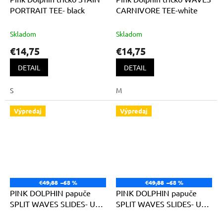
PORTRAIT TEE- black
CARNIVORE TEE-white
Skladom
Skladom
€14,75
€14,75
DETAIL
DETAIL
S
M
Výpredaj
Výpredaj
€49,88
–68 %
€49,88
–68 %
PINK DOLPHIN papuče
PINK DOLPHIN papuče
SPLIT WAVES SLIDES- US
SPLIT WAVES SLIDES- US
11- créme
11- multi