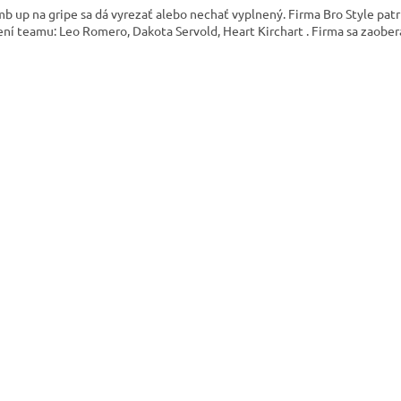
b up na gripe sa dá vyrezať alebo nechať vyplnený. Firma Bro Style patrí
ení teamu: Leo Romero, Dakota Servold, Heart Kirchart . Firma sa zaobe