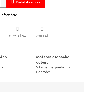
Pridať do košíka
 informácie
OPÝTAŤ SA
ZDIEĽAŤ
hého
Možnosť osobného
odberu
 na
V kamennej predajni v
Poprade!