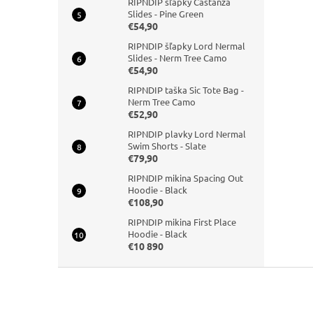
RIPNDIP šľapky Castanza
Slides - Pine Green
€54,90
RIPNDIP šľapky Lord Nermal
Slides - Nerm Tree Camo
€54,90
RIPNDIP taška Sic Tote Bag -
Nerm Tree Camo
€52,90
RIPNDIP plavky Lord Nermal
Swim Shorts - Slate
€79,90
RIPNDIP mikina Spacing Out
Hoodie - Black
€108,90
RIPNDIP mikina First Place
Hoodie - Black
€10 890
Z
á
p