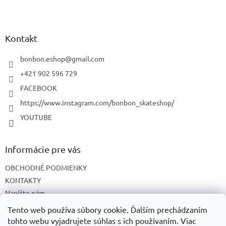
Z
á
p
ä
Kontakt
t
i
bonbon.eshop
@
gmail.com
e
+421 902 596 729
FACEBOOK
https://www.instagram.com/bonbon_skateshop/
YOUTUBE
Informácie pre vás
OBCHODNÉ PODMIENKY
KONTAKTY
Napíšte nám
O NÁS
Tento web používa súbory cookie. Ďalším prechádzaním
tohto webu vyjadrujete súhlas s ich používaním. Viac