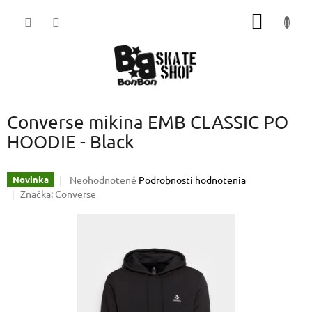
Prejsť
NÁKU
na
obsah
KOŠÍK
Converse mikina EMB CLASSIC PO
HOODIE - Black
Priemerné
Neohodnotené
Podrobnosti hodnotenia
Novinka
hodnotenie
Značka:
Converse
produktu
je
0,0
z
5
hviezdičiek.