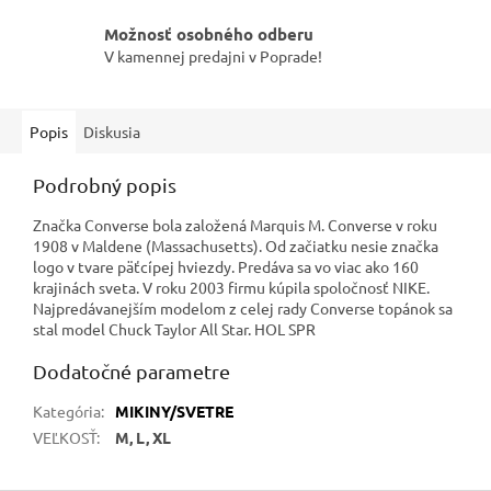
Možnosť osobného odberu
V kamennej predajni v Poprade!
Popis
Diskusia
Podrobný popis
Značka Converse bola založená Marquis M. Converse v roku
1908 v Maldene (Massachusetts). Od začiatku nesie značka
logo v tvare päťcípej hviezdy. Predáva sa vo viac ako 160
krajinách sveta. V roku 2003 firmu kúpila spoločnosť NIKE.
Najpredávanejším modelom z celej rady Converse topánok sa
stal model Chuck Taylor All Star. HOL SPR
Dodatočné parametre
Kategória
:
MIKINY/SVETRE
VEĽKOSŤ
:
M, L, XL