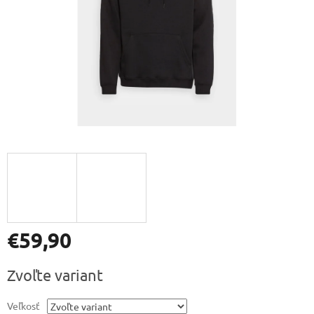
€59,90
Jednotková
Zvoľte variant
cena:
Veľkosť