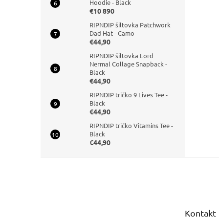
Hoodie - Black
€10 890
RIPNDIP šiltovka Patchwork
Dad Hat - Camo
€44,90
RIPNDIP šiltovka Lord
Nermal Collage Snapback -
Black
€44,90
RIPNDIP tričko 9 Lives Tee -
Black
€44,90
RIPNDIP tričko Vitamins Tee -
Black
€44,90
Z
á
p
ä
t
Kontakt
i