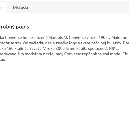
s
Diskusia
robný popis
ka Converse bola založená Marquis M. Converse v roku 1908 v Maldene
sachusetts). Od začiatku nesie značka logo v tvare päťcípej hviezdy. Pr
 ako 160 krajinách sveta. V roku 2003 firmu kúpila spoločnosť NIKE.
redávanejším modelom z celej rady Converse topánok sa stal model
Chu
tar.