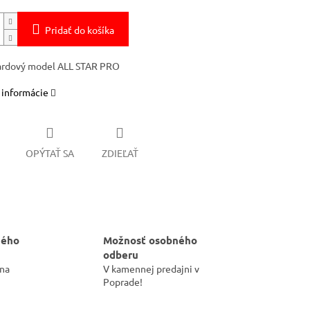
Pridať do košíka
ardový model ALL STAR PRO
 informácie
OPÝTAŤ SA
ZDIEĽAŤ
hého
Možnosť osobného
odberu
 na
V kamennej predajni v
Poprade!