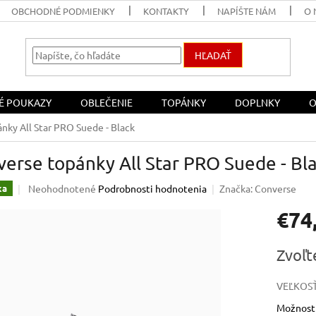
OBCHODNÉ PODMIENKY
KONTAKTY
NAPÍŠTE NÁM
O 
HĽADAŤ
É POUKAZY
OBLEČENIE
TOPÁNKY
DOPLNKY
O
nky All Star PRO Suede - Black
erse topánky All Star PRO Suede - Bl
Priemerné
Neohodnotené
Podrobnosti hodnotenia
Značka:
Converse
ka
hodnotenie
€74
produktu
je
0,0
Jednotk
Zvoľt
z
cena:
5
hviezdičiek.
VEĽKOSŤ
Možnosti