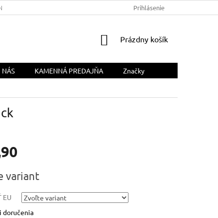
NÁS
Prihlásenie
NÁKUPNÝ
Prázdny košík
KOŠÍK
 NÁS
KAMENNÁ PREDAJŇA
Značky
ack
,90
ová
e variant
 EU
 doručenia