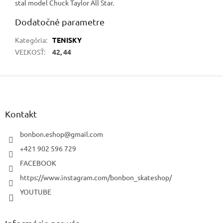
stal model Chuck Taylor All Star.
Dodatočné parametre
Kategória
:
TENISKY
VEĽKOSŤ
:
42, 44
Z
á
p
ä
Kontakt
t
i
bonbon.eshop
@
gmail.com
e
+421 902 596 729
FACEBOOK
https://www.instagram.com/bonbon_skateshop/
YOUTUBE