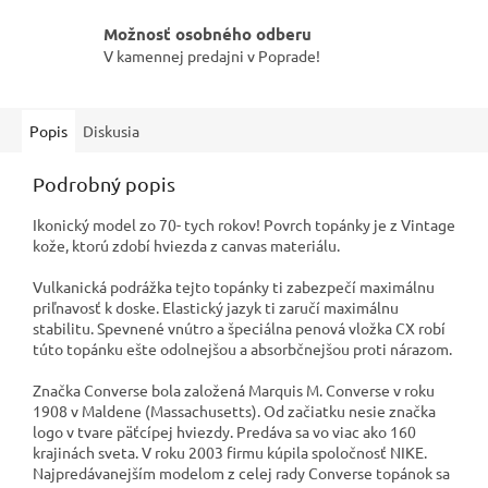
Možnosť osobného odberu
V kamennej predajni v Poprade!
Popis
Diskusia
Podrobný popis
Ikonický model zo 70- tych rokov! Povrch topánky je z Vintage
kože, ktorú zdobí hviezda z canvas materiálu.
Vulkanická podrážka tejto topánky ti zabezpečí maximálnu
priľnavosť k doske. Elastický jazyk ti zaručí maximálnu
stabilitu.
Spevnené vnútro a špeciálna penová vložka CX robí
túto topánku ešte odolnejšou a absorbčnejšou proti nárazom.
Značka Converse bola založená Marquis M. Converse v roku
1908 v Maldene (Massachusetts). Od začiatku nesie značka
logo v tvare päťcípej hviezdy. Predáva sa vo viac ako 160
krajinách sveta. V roku 2003 firmu kúpila spoločnosť NIKE.
Najpredávanejším modelom z celej rady Converse topánok sa