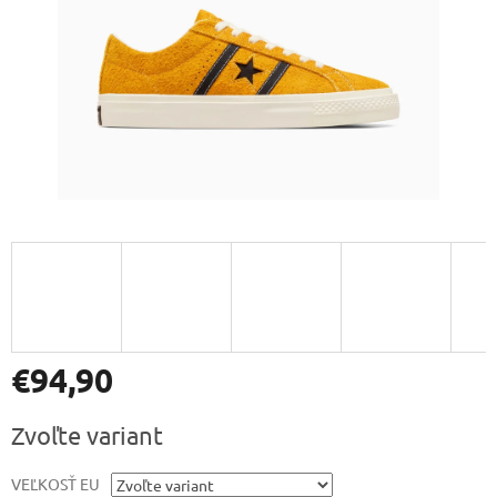
€94,90
Jednotková
Zvoľte variant
cena:
VEĽKOSŤ EU