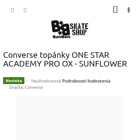
Prejsť
NÁKU
na
obsah
KOŠÍK
Converse topánky ONE STAR
ACADEMY PRO OX - SUNFLOWER
Priemerné
Neohodnotené
Podrobnosti hodnotenia
Novinka
hodnotenie
Značka:
Converse
produktu
je
0,0
z
5
hviezdičiek.