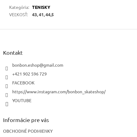
Kategória
:
TENISKY
VEĽKOSŤ
:
43, 41, 44,5
Z
á
p
ä
Kontakt
t
i
bonbon.eshop
@
gmail.com
e
+421 902 596 729
FACEBOOK
https://www.instagram.com/bonbon_skateshop/
YOUTUBE
Informácie pre vás
OBCHODNÉ PODMIENKY