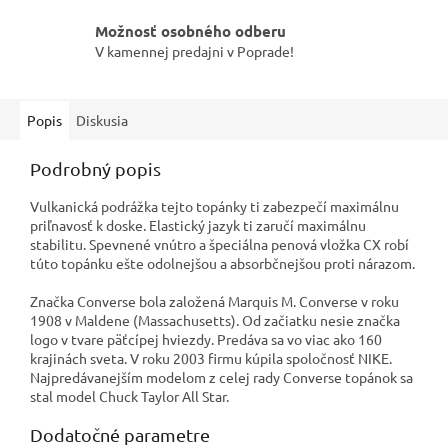
Možnosť osobného odberu
V kamennej predajni v Poprade!
Popis
Diskusia
Podrobný popis
Vulkanická podrážka tejto topánky ti zabezpečí maximálnu
priľnavosť k doske. Elastický jazyk ti zaručí maximálnu
stabilitu.
Spevnené vnútro a špeciálna penová vložka CX robí
túto topánku ešte odolnejšou a absorbčnejšou proti nárazom.
Značka Converse bola založená Marquis M. Converse v roku
1908 v Maldene (Massachusetts). Od začiatku nesie značka
logo v tvare päťcípej hviezdy. Predáva sa vo viac ako 160
krajinách sveta. V roku 2003 firmu kúpila spoločnosť NIKE.
Najpredávanejším modelom z celej rady Converse topánok sa
stal model Chuck Taylor All Star.
Dodatočné parametre