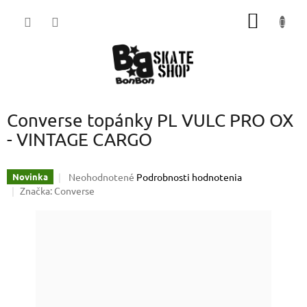
Prejsť
NÁKU
na
obsah
KOŠÍK
Converse topánky PL VULC PRO OX
- VINTAGE CARGO
Priemerné
Neohodnotené
Podrobnosti hodnotenia
Novinka
hodnotenie
Značka:
Converse
produktu
je
0,0
z
5
hviezdičiek.