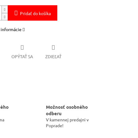
Pridať do košíka
 informácie
OPÝTAŤ SA
ZDIEĽAŤ
hého
Možnosť osobného
odberu
 na
V kamennej predajni v
Poprade!