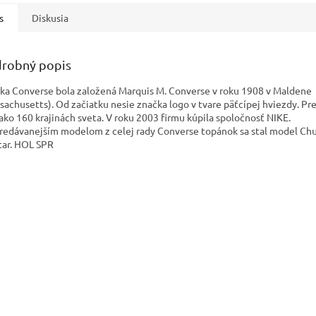
s
Diskusia
robný popis
ka Converse bola založená Marquis M. Converse v roku 1908 v Maldene
sachusetts). Od začiatku nesie značka logo v tvare päťcípej hviezdy. Pr
 ako 160 krajinách sveta. V roku 2003 firmu kúpila spoločnosť NIKE.
redávanejším modelom z celej rady Converse topánok sa stal model Chu
Star. HOL SPR