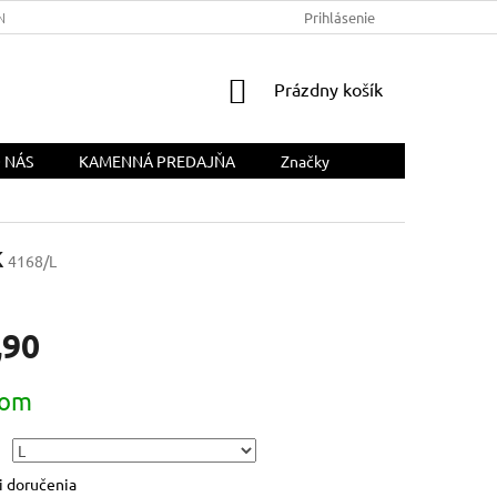
NÁS
Prihlásenie
NÁKUPNÝ
Prázdny košík
KOŠÍK
 NÁS
KAMENNÁ PREDAJŇA
Značky
k
4168/L
,90
ová
dom
 doručenia