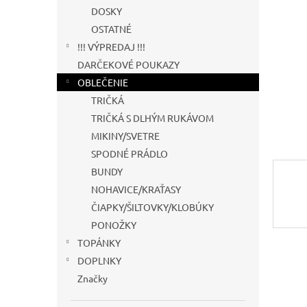
DOSKY
OSTATNÉ
!!! VÝPREDAJ !!!
DARČEKOVÉ POUKAZY
OBLEČENIE
TRIČKÁ
TRIČKÁ S DLHÝM RUKÁVOM
MIKINY/SVETRE
SPODNÉ PRÁDLO
BUNDY
NOHAVICE/KRAŤASY
ČIAPKY/ŠILTOVKY/KLOBÚKY
PONOŽKY
TOPÁNKY
DOPLNKY
Značky