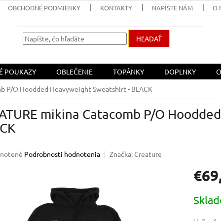
OBCHODNÉ PODMIENKY
KONTAKTY
NAPÍŠTE NÁM
O 
HĽADAŤ
É POUKAZY
OBLEČENIE
TOPÁNKY
DOPLNKY
O
b P/O Hoodded Heavyweight Sweatshirt - BLACK
ATURE mikina Catacomb P/O Hoodded 
CK
rné
notené
Podrobnosti hodnotenia
Značka:
Creature
enie
€69
u
Jednotk
Skla
cena:
iek.