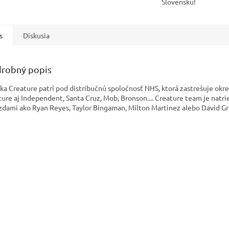
Slovensku!
s
Diskusia
robný popis
ka Creature patrí pod distribučnú spoločnosť NHS, ktorá zastrešuje okr
ture aj Independent, Santa Cruz, Mob, Bronson.... Creature team je natr
zdami ako Ryan Reyes, Taylor Bingaman, Milton Martinez alebo David Gr