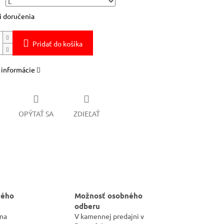
 doručenia
Pridať do košíka
 informácie
OPÝTAŤ SA
ZDIEĽAŤ
hého
Možnosť osobného
odberu
 na
V kamennej predajni v