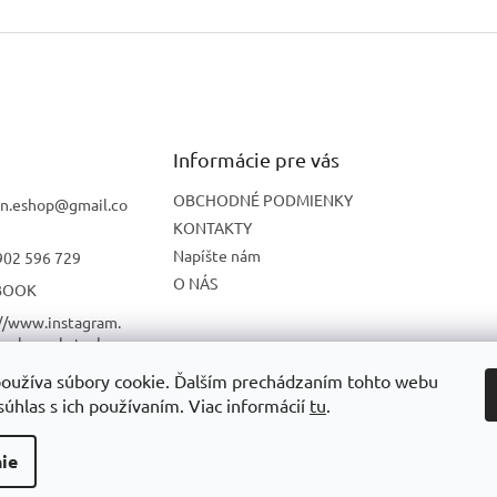
Informácie pre vás
OBCHODNÉ PODMIENKY
n.eshop
@
gmail.co
KONTAKTY
Napíšte nám
902 596 729
O NÁS
BOOK
://www.instagram.
onbon_skatesho
oužíva súbory cookie. Ďalším prechádzaním tohto webu
UBE
súhlas s ich používaním. Viac informácií
tu
.
ie
radené.
Upraviť nastavenie cookies