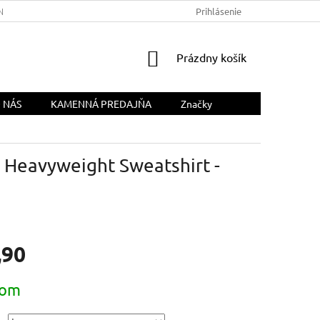
NÁS
Prihlásenie
NÁKUPNÝ
Prázdny košík
KOŠÍK
 NÁS
KAMENNÁ PREDAJŇA
Značky
Heavyweight Sweatshirt -
,90
ová
dom