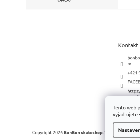
Z
á
p
ä
t
Kontakt
i
e
bonbo
m
+421 
FACE
https
com/b
p/
Tento web p
YOUT
vyjadrujete 
Nastaven
Copyright 2026
BonBon skateshop
. Všetky práva vyh