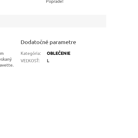
Poprade!
Dodatočné parametre
em
Kategória
:
OBLEČENIE
ieskaný
VEĽKOSŤ
:
L
avette.