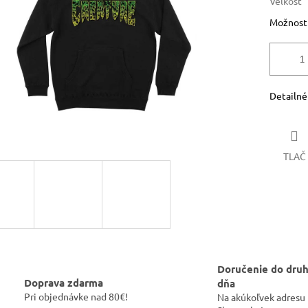
Veľkosť
Možnosti
Detailné
TLAČ
Doručenie do dru
Doprava zdarma
dňa
Pri objednávke nad 80€!
Na akúkoľvek adresu