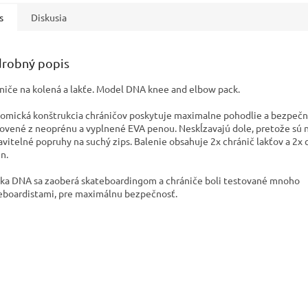
s
Diskusia
robný popis
niče na kolená a lakťe. Model DNA knee and elbow pack.
omická konštrukcia chráničov poskytuje maximalne pohodlie a bezpečn
ovené z neoprénu a vyplnené EVA penou. Neskĺzavajú dole, pretože sú n
avitelné popruhy na suchý zips. Balenie obsahuje 2x chránič lakťov a 2x 
en.
ka DNA sa zaoberá skateboardingom a chrániče boli testované mnoho
eboardistami, pre maximálnu bezpečnosť.