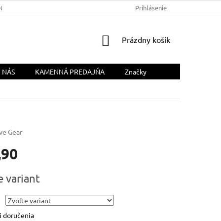
NÁS
Prihlásenie
NÁKUPNÝ
Prázdny košík
KOŠÍK
 NÁS
KAMENNÁ PREDAJŇA
Značky
ve Gear
,90
ová
e variant
 doručenia