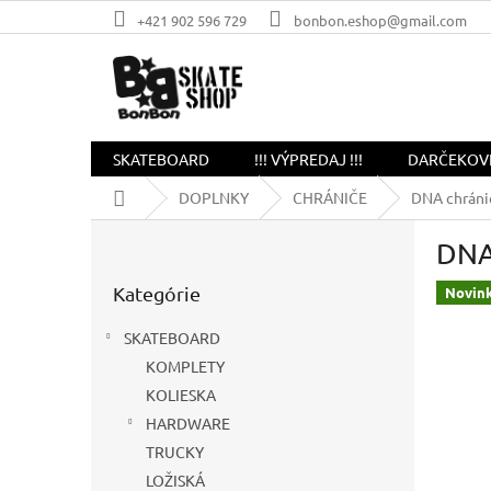
Prejsť
+421 902 596 729
bonbon.eshop@gmail.com
na
obsah
SKATEBOARD
!!! VÝPREDAJ !!!
DARČEKOV
Domov
DOPLNKY
CHRÁNIČE
DNA chráni
B
DNA
o
Preskočiť
č
Kategórie
kategórie
Novin
n
ý
SKATEBOARD
p
KOMPLETY
a
KOLIESKA
n
e
HARDWARE
l
TRUCKY
LOŽISKÁ