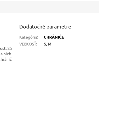
Dodatočné parametre
Kategória
:
CHRÁNIČE
VEĽKOSŤ
:
S, M
osť. Sú
a nich
chránič