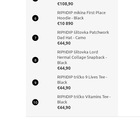
€108,90
RIPNDIP mikina First Place
Hoodie - Black
€10 890
RIPNDIP šiltovka Patchwork
Dad Hat - Camo
€44,90
RIPNDIP šiltovka Lord
Nermal Collage Snapback -
Black
€44,90
RIPNDIP tričko 9 Lives Tee -
Black
€44,90
RIPNDIP tričko Vitamins Tee -
Black
€44,90
Z
á
p