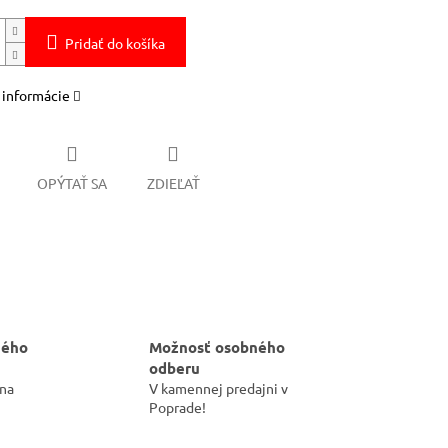
Pridať do košíka
 informácie
OPÝTAŤ SA
ZDIEĽAŤ
hého
Možnosť osobného
odberu
 na
V kamennej predajni v
Poprade!