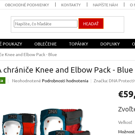
OBCHODNÉ PODMIENKY
KONTAKTY
NAPÍŠTE NÁM
O 
HĽADAŤ
É POUKAZY
OBLEČENIE
TOPÁNKY
DOPLNKY
O
če Knee and Elbow Pack - Blue
 chrániče Knee and Elbow Pack - Blue
Priemerné
Neohodnotené
Podrobnosti hodnotenia
Značka:
DNA Protecti
ka
hodnotenie
€59
produktu
je
0,0
Jednotk
Zvoľt
z
cena:
5
hviezdičiek.
Veľkosť
Možnosti