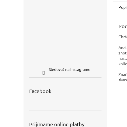
Popi
Pod
Chrá
Anat
zhot
nast
koli
Sledovať na Instagrame
Znač
skat
Facebook
Prijímame online platby