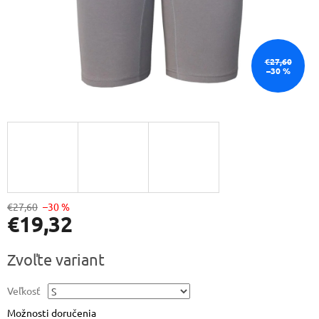
€27,60
–30 %
€27,60
–30 %
€19,32
Jednotková
Zvoľte variant
cena:
Veľkosť
Možnosti doručenia