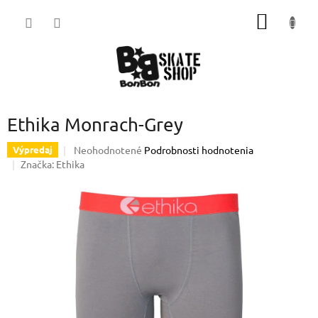
Prejsť
NÁKU
na
obsah
KOŠÍK
Ethika Monrach-Grey
Priemerné
Neohodnotené
Podrobnosti hodnotenia
Výpredaj
hodnotenie
Značka:
Ethika
produktu
je
0,0
z
5
hviezdičiek.