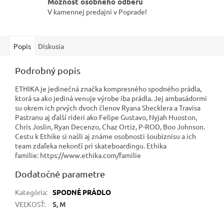
Možnosť osobného odberu
V kamennej predajni v Poprade!
Popis
Diskusia
Podrobný popis
ETHIKA je jedinečná značka kompresného spodného prádla,
ktorá sa ako jediná venuje výrobe iba prádla. Jej ambasádormi
su okrem ich prvých dvoch členov Ryana Shecklera a Travisa
Pastranu aj ďalší rideri ako Felipe Gustavo, Nyjah Huoston,
Chris Joslin, Ryan Decenzo, Chaz Ortiz, P-ROD, Boo Johnson.
Cestu k Ethike si našli aj známe osobnosti šoubiznisu a ich
team zdaľeka nekonťí pri skateboardingu. Ethika
familie: https://www.ethika.com/familie
Dodatočné parametre
Kategória
:
SPODNÉ PRÁDLO
VEĽKOSŤ
:
S, M