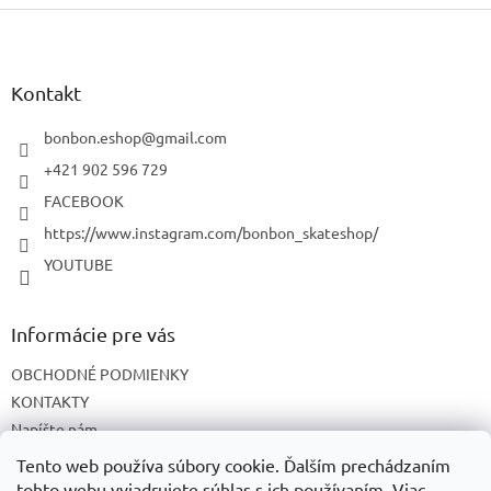
Z
á
p
ä
Kontakt
t
i
bonbon.eshop
@
gmail.com
e
+421 902 596 729
FACEBOOK
https://www.instagram.com/bonbon_skateshop/
YOUTUBE
Informácie pre vás
OBCHODNÉ PODMIENKY
KONTAKTY
Napíšte nám
O NÁS
Tento web používa súbory cookie. Ďalším prechádzaním
tohto webu vyjadrujete súhlas s ich používaním. Viac