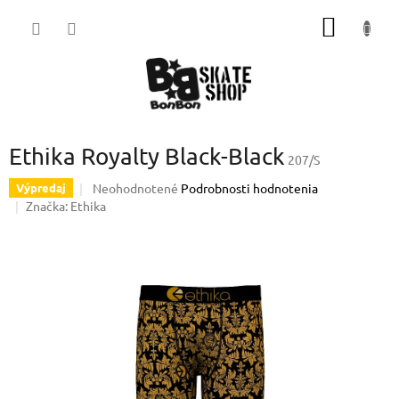
Prejsť
NÁKU
na
obsah
KOŠÍK
Ethika Royalty Black-Black
207/S
Priemerné
Neohodnotené
Podrobnosti hodnotenia
Výpredaj
hodnotenie
Značka:
Ethika
produktu
je
0,0
z
5
hviezdičiek.