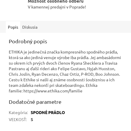
Možnosť osobného odberu
V kamennej predajni v Poprade!
Popis
Diskusia
Podrobný popis
ETHIKA je jedinečná značka kompresného spodného prádla,
ktorá sa ako jediná venuje výrobe iba prádla. Jej ambasádormi
su okrem ich prvých dvoch členov Ryana Shecklera a Travisa
Pastranu aj ďalší rideri ako Felipe Gustavo, Nyjah Huoston,
Chris Joslin, Ryan Decenzo, Chaz Ortiz, P-ROD, Boo Johnson.
Cestu k Ethike si našli aj známe osobnosti šoubiznisu a ich
team zdaľeka nekonťí pri skateboardingu. Ethika
familie: https://www.ethika.com/familie
Dodatočné parametre
Kategória
:
SPODNÉ PRÁDLO
VEĽKOSŤ
:
S