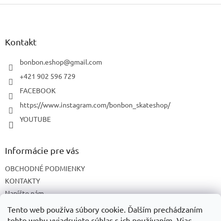
Z
á
p
ä
Kontakt
t
i
bonbon.eshop
@
gmail.com
e
+421 902 596 729
FACEBOOK
https://www.instagram.com/bonbon_skateshop/
YOUTUBE
Informácie pre vás
OBCHODNÉ PODMIENKY
KONTAKTY
Napíšte nám
O NÁS
Tento web používa súbory cookie. Ďalším prechádzaním
tohto webu vyjadrujete súhlas s ich používaním. Viac