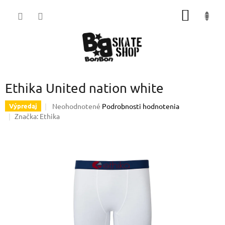
Prejsť
NÁKU
na
obsah
KOŠÍK
Ethika United nation white
Priemerné
Neohodnotené
Podrobnosti hodnotenia
Výpredaj
hodnotenie
Značka:
Ethika
produktu
je
0,0
z
5
hviezdičiek.