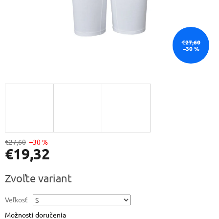
€27,60
–30 %
€27,60
–30 %
€19,32
Jednotková
Zvoľte variant
cena:
Veľkosť
Možnosti doručenia