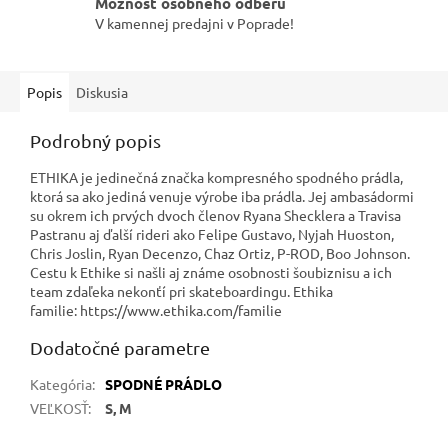
Možnosť osobného odberu
V kamennej predajni v Poprade!
Popis
Diskusia
Podrobný popis
ETHIKA je jedinečná značka kompresného spodného prádla,
ktorá sa ako jediná venuje výrobe iba prádla. Jej ambasádormi
su okrem ich prvých dvoch členov Ryana Shecklera a Travisa
Pastranu aj ďalší rideri ako Felipe Gustavo, Nyjah Huoston,
Chris Joslin, Ryan Decenzo, Chaz Ortiz, P-ROD, Boo Johnson.
Cestu k Ethike si našli aj známe osobnosti šoubiznisu a ich
team zdaľeka nekonťí pri skateboardingu. Ethika
familie: https://www.ethika.com/familie
Dodatočné parametre
Kategória
:
SPODNÉ PRÁDLO
VEĽKOSŤ
:
S, M