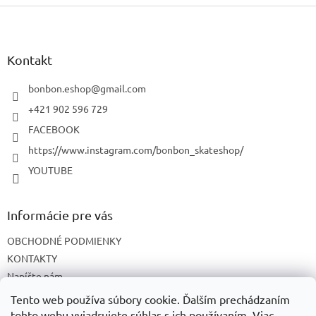
Z
á
p
ä
Kontakt
t
i
bonbon.eshop
@
gmail.com
e
+421 902 596 729
FACEBOOK
https://www.instagram.com/bonbon_skateshop/
YOUTUBE
Informácie pre vás
OBCHODNÉ PODMIENKY
KONTAKTY
Napíšte nám
O NÁS
Tento web používa súbory cookie. Ďalším prechádzaním
tohto webu vyjadrujete súhlas s ich používaním. Viac