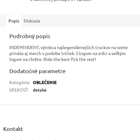
Popis
Diskusia
Podrobný popis
INDEPENDENT, výrobca najlegendárnejších truckov na svete
prináša aj merch v podobe tričiek. S logom na srdci a veľkým
logom na chrbte. Ride the best f!ck the rest!
Dodatočné parametre
Kategória
:
OBLEČENIE
VEĽKOSŤ
:
detské
Z
á
p
ä
Kontakt
t