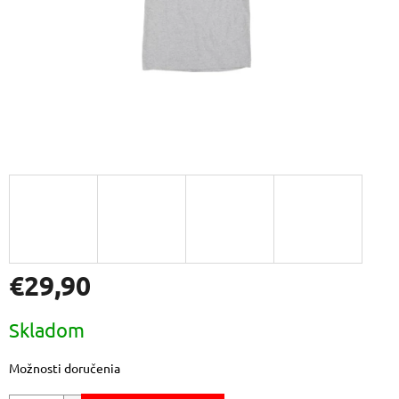
€29,90
Jednotková
Skladom
cena:
Možnosti doručenia