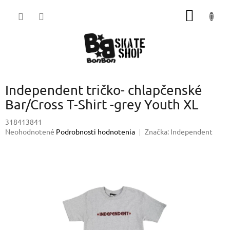
Prejsť
NÁKU
na
obsah
KOŠÍK
Independent tričko- chlapčenské
Bar/Cross T-Shirt -grey Youth XL
318413841
Priemerné
Neohodnotené
Podrobnosti hodnotenia
Značka:
Independent
hodnotenie
produktu
je
0,0
z
5
hviezdičiek.