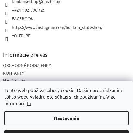
i
bonbon.eshop
@
gmail.com
e
+421 902 596 729
FACEBOOK
https://www.instagram.com/bonbon_skateshop/
YOUTUBE
Informácie pre vás
OBCHODNÉ PODMIENKY
KONTAKTY
Napíšte nám
O NÁS
Tento web používa súbory cookie. Ďalším prechádzaním
tohto webu vyjadrujete súhlas s ich používaním. Viac
informácií
tu
.
Vytvoril Shoptet
Nastavenie
Copyright 2026
BonBon skateshop
. Všetky práva vyhradené.