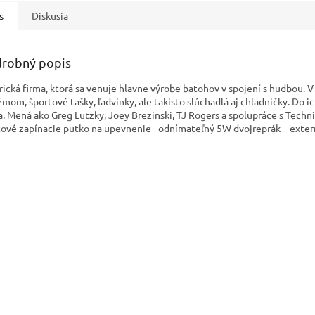
s
Diskusia
robný popis
ická firma, ktorá sa venuje hlavne výrobe batohov v spojení s hudbou. 
émom, športové tašky, ľadvinky, ale takisto slúchadlá aj chladničky. Do 
a. Mená ako Greg Lutzky, Joey Brezinski, TJ Rogers a spolupráce s Techni
tové zapínacie putko na upevnenie - odnímateľný 5W dvojreprák - exter