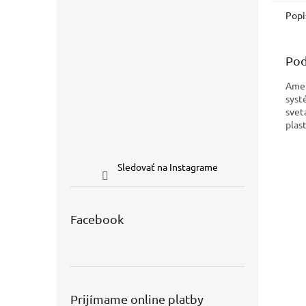
Popi
Pod
Amer
syst
svet
plas
Sledovať na Instagrame
Facebook
Prijímame online platby