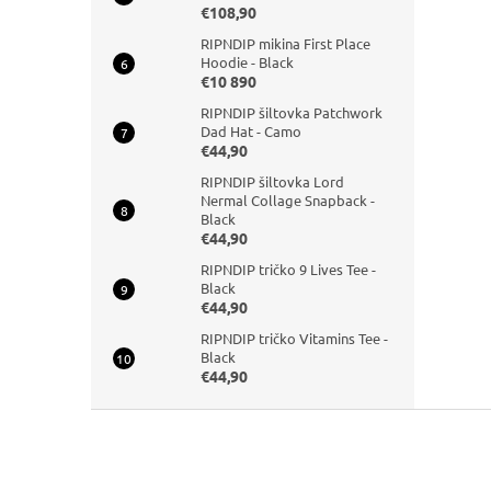
€108,90
RIPNDIP mikina First Place
Hoodie - Black
€10 890
RIPNDIP šiltovka Patchwork
Dad Hat - Camo
€44,90
RIPNDIP šiltovka Lord
Nermal Collage Snapback -
Black
€44,90
RIPNDIP tričko 9 Lives Tee -
Black
€44,90
RIPNDIP tričko Vitamins Tee -
Black
€44,90
Z
á
p