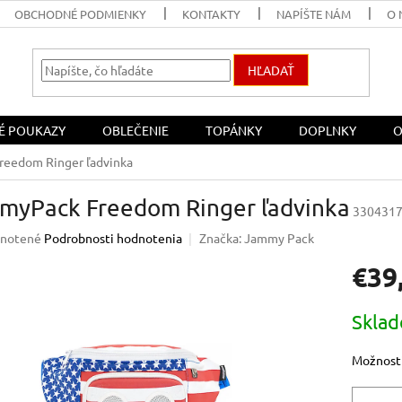
OBCHODNÉ PODMIENKY
KONTAKTY
NAPÍŠTE NÁM
O 
HĽADAŤ
É POUKAZY
OBLEČENIE
TOPÁNKY
DOPLNKY
O
eedom Ringer ľadvinka
myPack Freedom Ringer ľadvinka
330431
rné
notené
Podrobnosti hodnotenia
Značka:
Jammy Pack
enie
€39
u
Jednotk
Skla
cena:
iek.
Možnosti