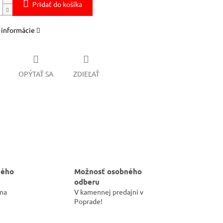
Pridať do košíka
 informácie
OPÝTAŤ SA
ZDIEĽAŤ
hého
Možnosť osobného
odberu
 na
V kamennej predajni v
Poprade!