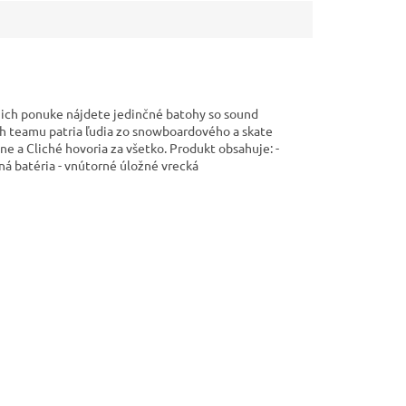
V ich ponuke nájdete jedinčné batohy so sound
ich teamu patria ľudia zo snowboardového a skate
ne a Cliché hovoria za všetko. Produkt obsahuje: -
ná batéria - vnútorné úložné vrecká