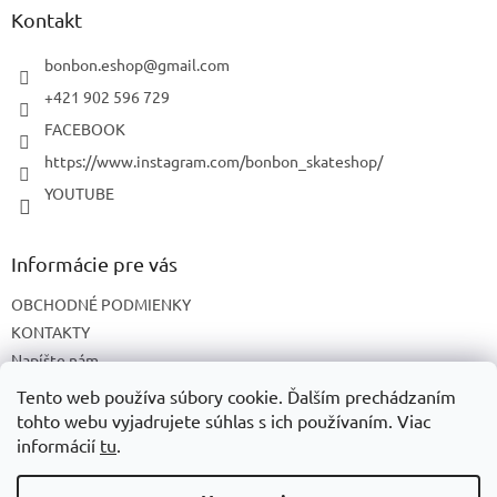
ä
Kontakt
t
i
bonbon.eshop
@
gmail.com
e
+421 902 596 729
FACEBOOK
https://www.instagram.com/bonbon_skateshop/
YOUTUBE
Informácie pre vás
OBCHODNÉ PODMIENKY
KONTAKTY
Napíšte nám
O NÁS
Tento web používa súbory cookie. Ďalším prechádzaním
tohto webu vyjadrujete súhlas s ich používaním. Viac
informácií
tu
.
Vytvoril Shoptet