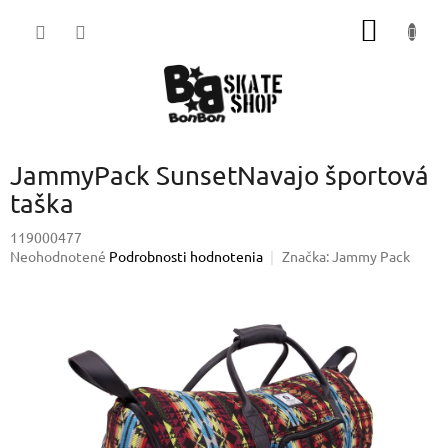
Prejsť
NÁKU
na
obsah
KOŠÍK
JammyPack SunsetNavajo športová
taška
119000477
Priemerné
Neohodnotené
Podrobnosti hodnotenia
Značka:
Jammy Pack
hodnotenie
produktu
je
0,0
z
5
hviezdičiek.