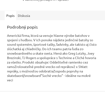
Popis
Diskusia
Podrobný popis
Americká firma, ktorá sa venuje hlavne výrobe batohov v
spojení s hudbou. V ich ponuke nájdete jedinčné batohy so
sound systemém, športové tašky, ľadvinky, ale takisto aj čisto
slúchatká aj chladničky. Do ich teamu patria ľudia zo
snowboardového a skate sveta. Mená ako Greg Lutzky, Joey
Brezinski, TJ Rogers a spolupráce s Technine a Cliché hovoria
za všetko. Produkt obsahuje: Oddeliteľné ramienko cez
ramoZrolovateľné predné vrecko od reprákov2 x 5Watt
repráky, s možnosťou odobratiaZospodu popruhy na
skatebaord/snowboard"Suché vrecko" - ideálne na mokré
veci
Z
á
p