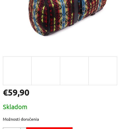
€59,90
Jednotková
Skladom
cena:
Možnosti doručenia