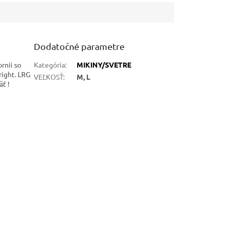
Dodatočné parametre
rnii so
Kategória
:
MIKINY/SVETRE
right. LRG
VEĽKOSŤ
:
M, L
ť !