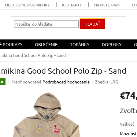
OBCHODNÉ PODMIENKY
KONTAKTY
NAPÍŠTE NÁM
O 
HĽADAŤ
É POUKAZY
OBLEČENIE
TOPÁNKY
DOPLNKY
O
mikina Good School Polo Zip - Sand
mikina Good School Polo Zip - Sand
Priemerné
Neohodnotené
Podrobnosti hodnotenia
Značka:
LRG
ka
hodnotenie
€74
produktu
je
0,0
Jednotk
Zvoľt
z
cena:
5
hviezdičiek.
Veľkosť
Možnosti