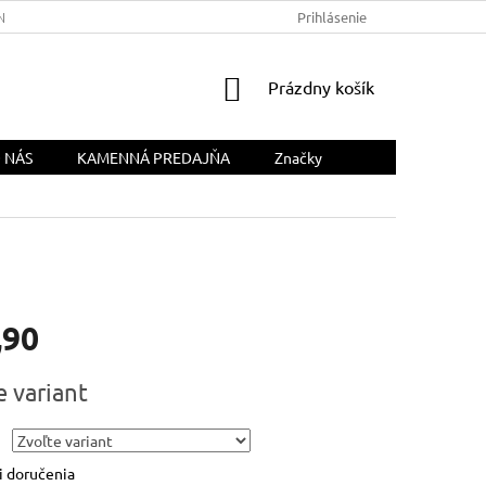
NÁS
Prihlásenie
NÁKUPNÝ
Prázdny košík
KOŠÍK
 NÁS
KAMENNÁ PREDAJŇA
Značky
,90
ová
e variant
 doručenia