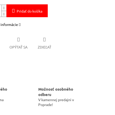
Pridať do košíka
 informácie
OPÝTAŤ SA
ZDIEĽAŤ
hého
Možnosť osobného
odberu
 na
V kamennej predajni v
Poprade!