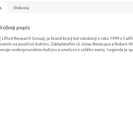
s
Diskusia
robný popis
( Lifted Research Group), je brand ktorý bol založený v roku 1999 v Califo
raním na pouličnú kultúru. Zakladateľmi sú Jonas Bevacqua a Robert W
oruje undergroundovu kultúru a umelcov z celého sveta. Legenda je spä