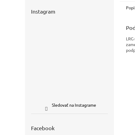
Popi
Instagram
Pod
LRG 
zame
podp
Sledovať na Instagrame
Facebook