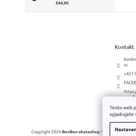
€44,90
Z
á
p
ä
t
Kontakt
i
e
bonbo
m
+421 
FACE
https
com/b
p/
Tento web p
YOUT
vyjadrujete 
Nastaven
Copyright 2026
BonBon skateshop
. Všetky práva vyh