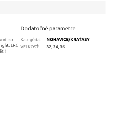
Dodatočné parametre
rnii so
Kategória
:
NOHAVICE/KRAŤASY
right. LRG
VEĽKOSŤ
:
32, 34, 36
ť !