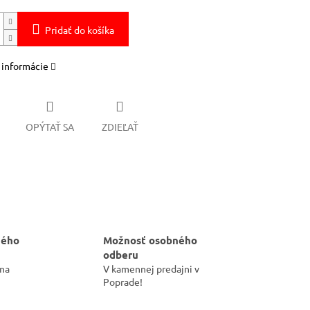
Pridať do košíka
 informácie
OPÝTAŤ SA
ZDIEĽAŤ
hého
Možnosť osobného
odberu
 na
V kamennej predajni v
Poprade!