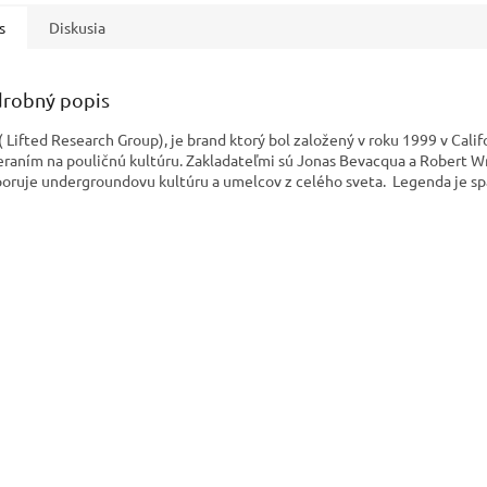
s
Diskusia
robný popis
( Lifted Research Group), je brand ktorý bol založený v roku 1999 v Califo
raním na pouličnú kultúru. Zakladateľmi sú Jonas Bevacqua a Robert W
oruje undergroundovu kultúru a umelcov z celého sveta. Legenda je spä