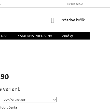
NÁS
Prihlásenie
NÁKUPNÝ
Prázdny košík
KOŠÍK
 NÁS
KAMENNÁ PREDAJŇA
Značky
,90
ová
e variant
 doručenia