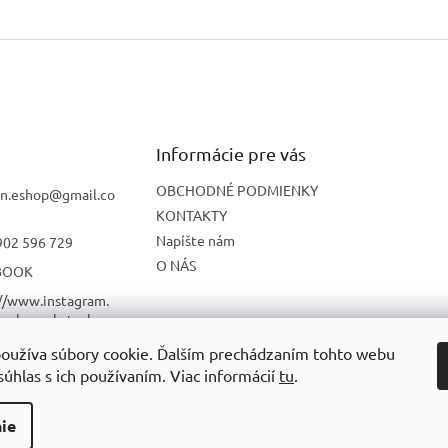
Informácie pre vás
OBCHODNÉ PODMIENKY
n.eshop
@
gmail.co
KONTAKTY
Napíšte nám
902 596 729
O NÁS
BOOK
://www.instagram.
onbon_skatesho
oužíva súbory cookie. Ďalším prechádzaním tohto webu
UBE
súhlas s ich používaním. Viac informácií
tu
.
ie
radené.
Upraviť nastavenie cookies