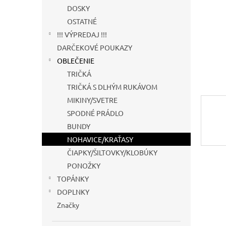
DOSKY
OSTATNÉ
!!! VÝPREDAJ !!!
DARČEKOVÉ POUKAZY
OBLEČENIE
TRIČKÁ
TRIČKÁ S DLHÝM RUKÁVOM
MIKINY/SVETRE
SPODNÉ PRÁDLO
BUNDY
NOHAVICE/KRAŤASY
ČIAPKY/ŠILTOVKY/KLOBÚKY
PONOŽKY
TOPÁNKY
DOPLNKY
Značky