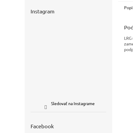
Popi
Instagram
Pod
LRG 
zame
podp
Sledovať na Instagrame
Facebook