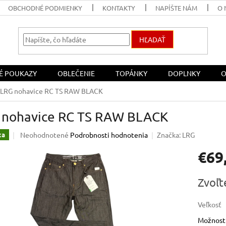
OBCHODNÉ PODMIENKY
KONTAKTY
NAPÍŠTE NÁM
O 
HĽADAŤ
É POUKAZY
OBLEČENIE
TOPÁNKY
DOPLNKY
O
LRG nohavice RC TS RAW BLACK
 nohavice RC TS RAW BLACK
Priemerné
Neohodnotené
Podrobnosti hodnotenia
Značka:
LRG
ka
hodnotenie
€69
produktu
je
0,0
Jednotk
Zvoľt
z
cena:
5
hviezdičiek.
Veľkosť
Možnosti