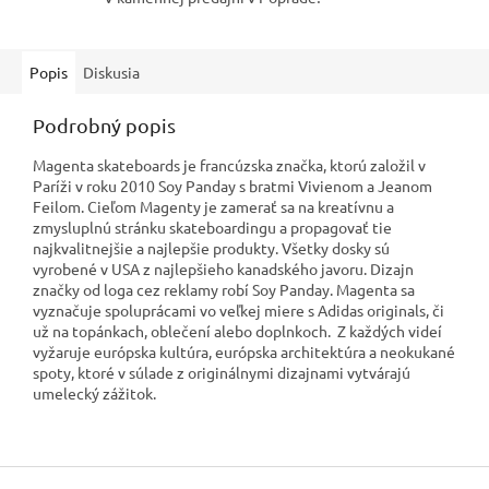
Popis
Diskusia
Podrobný popis
Magenta skateboards je francúzska značka, ktorú založil v
Paríži v roku 2010 Soy Panday s bratmi Vivienom a Jeanom
Feilom. Cieľom Magenty je zamerať sa na kreatívnu a
zmysluplnú stránku skateboardingu a propagovať tie
najkvalitnejšie a najlepšie produkty. Všetky dosky sú
vyrobené v USA z najlepšieho kanadského javoru. Dizajn
značky od loga cez reklamy robí Soy Panday. Magenta sa
vyznačuje spoluprácami vo veľkej miere s Adidas originals, či
už na topánkach, oblečení alebo doplnkoch. Z každých videí
vyžaruje európska kultúra, európska architektúra a neokukané
spoty, ktoré v súlade z originálnymi dizajnami vytvárajú
umelecký zážitok.
Z