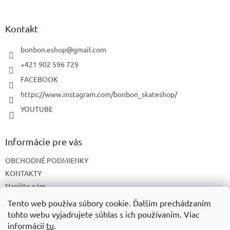
á
p
ä
Kontakt
t
i
bonbon.eshop
@
gmail.com
e
+421 902 596 729
FACEBOOK
https://www.instagram.com/bonbon_skateshop/
YOUTUBE
Informácie pre vás
OBCHODNÉ PODMIENKY
KONTAKTY
Napíšte nám
O NÁS
Tento web používa súbory cookie. Ďalším prechádzaním
tohto webu vyjadrujete súhlas s ich používaním. Viac
informácií
tu
.