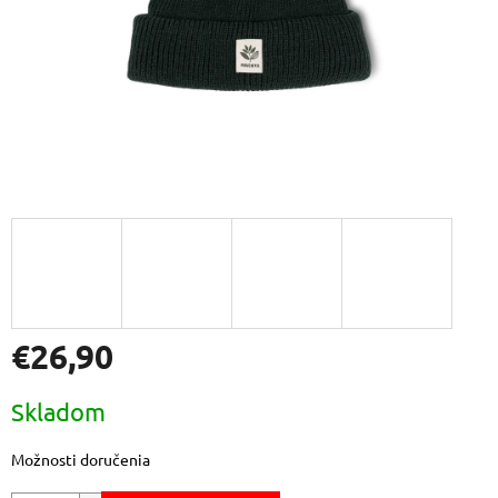
€26,90
Jednotková
Skladom
cena:
Možnosti doručenia