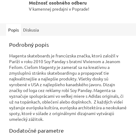
Možnosť osobného odberu
V kamennej predajni v Poprade!
Popis
Diskusia
Podrobný popis
Magenta skateboards je francúzska značka, ktorú založil v
Paríži v roku 2010 Soy Panday s bratmi Vivienom a Jeanom
Feilom. Cieľom Magenty je zamerať sa na kreatívnu a
zmysluplnú stránku skateboardingu a propagovať tie
najkvalitnejšie a najlepšie produkty. Všetky dosky sú
vyrobené v USA z najlepšieho kanadského javoru. Dizajn
značky od loga cez reklamy robí Soy Panday. Magenta sa
vyznačuje spoluprácami vo veľkej miere s Adidas originals, či
už na topánkach, oblečení alebo doplnkoch. Z každých videí
vyžaruje európska kultúra, európska architektúra a neokukané
spoty, ktoré v súlade z originálnymi dizajnami vytvárajú
umelecký zážitok.
Dodatočné parametre