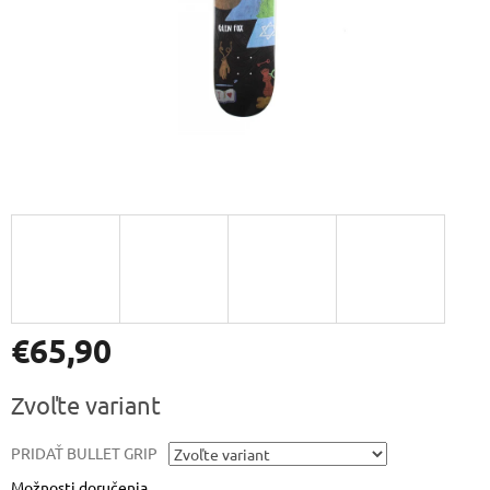
€65,90
Jednotková
Zvoľte variant
cena:
PRIDAŤ BULLET GRIP
Možnosti doručenia