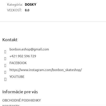
Kategória
:
DOSKY
VEĽKOSŤ
:
8.0
Z
á
p
ä
Kontakt
t
i
bonbon.eshop
@
gmail.com
e
+421 902 596 729
FACEBOOK
https://www.instagram.com/bonbon_skateshop/
YOUTUBE
Informácie pre vás
OBCHODNÉ PODMIENKY
KONTAKTY