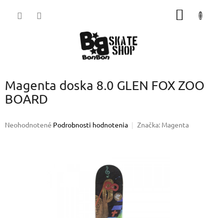
Prejsť
NÁKU
na
obsah
KOŠÍK
Magenta doska 8.0 GLEN FOX ZOO
BOARD
Priemerné
Neohodnotené
Podrobnosti hodnotenia
Značka:
Magenta
hodnotenie
produktu
je
0,0
z
5
hviezdičiek.