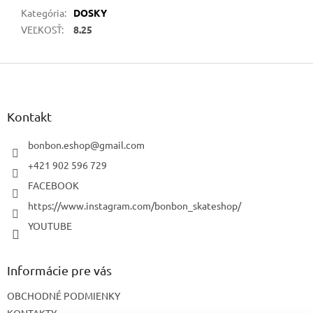
Kategória
:
DOSKY
VEĽKOSŤ
:
8.25
Z
á
p
ä
Kontakt
t
i
bonbon.eshop
@
gmail.com
e
+421 902 596 729
FACEBOOK
https://www.instagram.com/bonbon_skateshop/
YOUTUBE
Informácie pre vás
OBCHODNÉ PODMIENKY
KONTAKTY