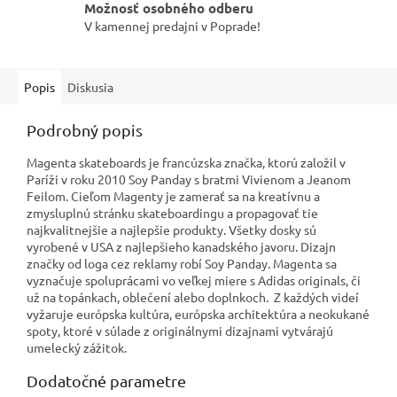
Možnosť osobného odberu
V kamennej predajni v Poprade!
Popis
Diskusia
Podrobný popis
Magenta skateboards je francúzska značka, ktorú založil v
Paríži v roku 2010 Soy Panday s bratmi Vivienom a Jeanom
Feilom. Cieľom Magenty je zamerať sa na kreatívnu a
zmysluplnú stránku skateboardingu a propagovať tie
najkvalitnejšie a najlepšie produkty. Všetky dosky sú
vyrobené v USA z najlepšieho kanadského javoru. Dizajn
značky od loga cez reklamy robí Soy Panday. Magenta sa
vyznačuje spoluprácami vo veľkej miere s Adidas originals, či
už na topánkach, oblečení alebo doplnkoch. Z každých videí
vyžaruje európska kultúra, európska architektúra a neokukané
spoty, ktoré v súlade z originálnymi dizajnami vytvárajú
umelecký zážitok.
Dodatočné parametre