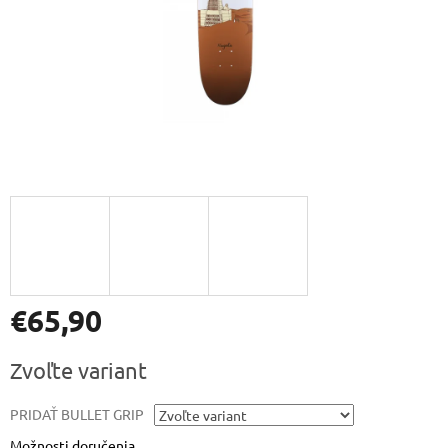
€65,90
Jednotková
Zvoľte variant
cena:
PRIDAŤ BULLET GRIP
Možnosti doručenia