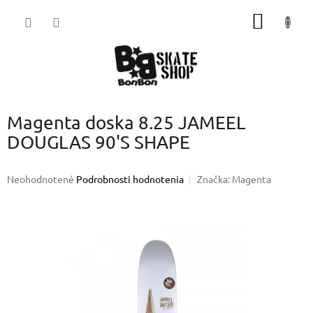
Prejsť
NÁKU
na
obsah
KOŠÍK
Magenta doska 8.25 JAMEEL
DOUGLAS 90'S SHAPE
Priemerné
Neohodnotené
Podrobnosti hodnotenia
Značka:
Magenta
hodnotenie
produktu
je
0,0
z
5
hviezdičiek.