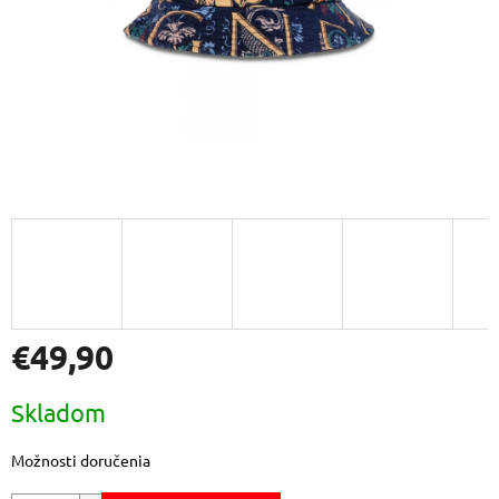
€49,90
Jednotková
Skladom
cena:
Možnosti doručenia