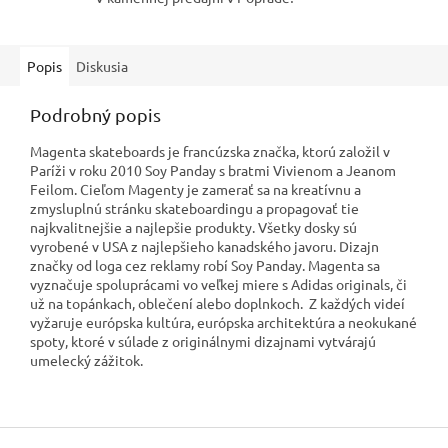
Popis
Diskusia
Podrobný popis
Magenta skateboards je francúzska značka, ktorú založil v
Paríži v roku 2010 Soy Panday s bratmi Vivienom a Jeanom
Feilom. Cieľom Magenty je zamerať sa na kreatívnu a
zmysluplnú stránku skateboardingu a propagovať tie
najkvalitnejšie a najlepšie produkty. Všetky dosky sú
vyrobené v USA z najlepšieho kanadského javoru. Dizajn
značky od loga cez reklamy robí Soy Panday. Magenta sa
vyznačuje spoluprácami vo veľkej miere s Adidas originals, či
už na topánkach, oblečení alebo doplnkoch. Z každých videí
vyžaruje európska kultúra, európska architektúra a neokukané
spoty, ktoré v súlade z originálnymi dizajnami vytvárajú
umelecký zážitok.
Z