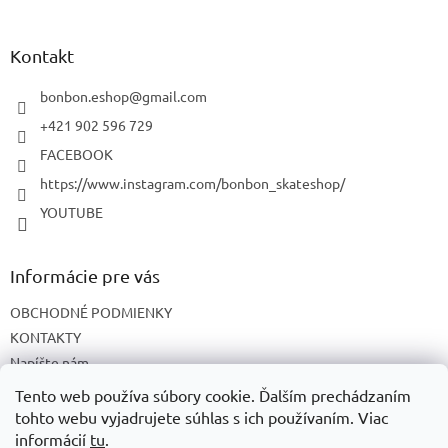
á
p
ä
Kontakt
t
i
bonbon.eshop
@
gmail.com
e
+421 902 596 729
FACEBOOK
https://www.instagram.com/bonbon_skateshop/
YOUTUBE
Informácie pre vás
OBCHODNÉ PODMIENKY
KONTAKTY
Napíšte nám
O NÁS
Tento web používa súbory cookie. Ďalším prechádzaním
tohto webu vyjadrujete súhlas s ich používaním. Viac
informácií
tu
.