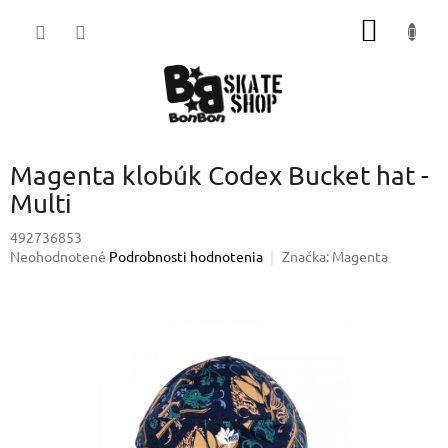
Prejsť
NÁKU
na
obsah
KOŠÍK
Magenta klobúk Codex Bucket hat -
Multi
492736853
Priemerné
Neohodnotené
Podrobnosti hodnotenia
Značka:
Magenta
hodnotenie
produktu
je
0,0
z
5
hviezdičiek.