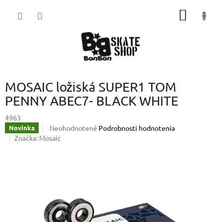
Prejsť
NÁKU
na
obsah
KOŠÍK
MOSAIC ložiská SUPER1 TOM
PENNY ABEC7- BLACK WHITE
4963
Priemerné
Neohodnotené
Podrobnosti hodnotenia
Novinka
hodnotenie
Značka:
Mosaic
produktu
je
0,0
z
5
hviezdičiek.