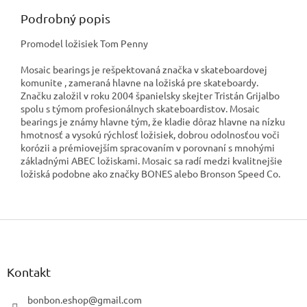
Podrobný popis
Promodel ložisiek Tom Penny
Mosaic bearings je rešpektovaná značka v skateboardovej
komunite , zameraná hlavne na ložiská pre skateboardy.
Značku založil v roku 2004 španielsky skejter Tristán Grijalbo
spolu s týmom profesionálnych skateboardistov. Mosaic
bearings je známy hlavne tým, že kladie dôraz hlavne na nízku
hmotnosť a vysokú rýchlosť ložisiek, dobrou odolnosťou voči
korózii a prémiovejším spracovaním v porovnaní s mnohými
základnými ABEC ložiskami. Mosaic sa radí medzi kvalitnejšie
ložiská podobne ako značky BONES alebo Bronson Speed Co.
Z
á
p
ä
Kontakt
t
i
bonbon.eshop
@
gmail.com