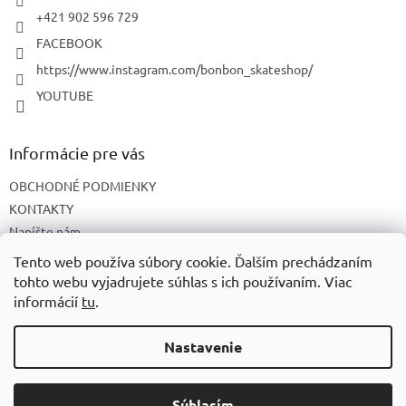
e
+421 902 596 729
FACEBOOK
https://www.instagram.com/bonbon_skateshop/
YOUTUBE
Informácie pre vás
OBCHODNÉ PODMIENKY
KONTAKTY
Napíšte nám
O NÁS
Tento web používa súbory cookie. Ďalším prechádzaním
tohto webu vyjadrujete súhlas s ich používaním. Viac
informácií
tu
.
Vytvoril Shoptet
Nastavenie
Copyright 2026
BonBon skateshop
. Všetky práva vyhradené.
Súhlasím
Upraviť nastavenie cookies