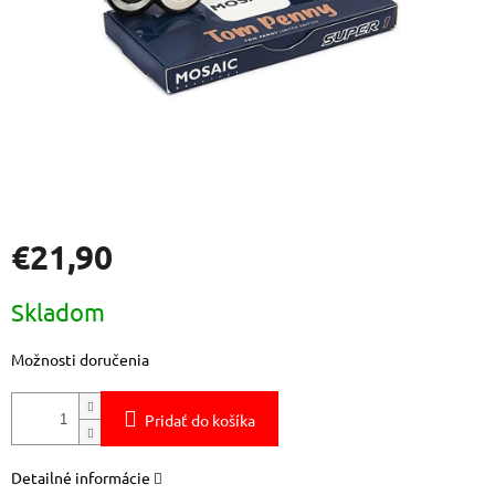
€21,90
Jednotková
Skladom
cena:
Možnosti doručenia
Pridať do košíka
Detailné informácie