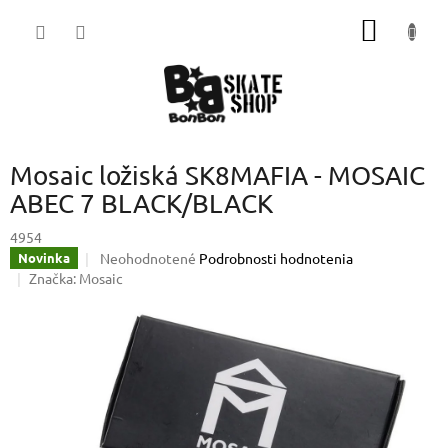
Prejsť
NÁKU
na
obsah
KOŠÍK
Mosaic ložiská SK8MAFIA - MOSAIC
ABEC 7 BLACK/BLACK
4954
Priemerné
Neohodnotené
Podrobnosti hodnotenia
Novinka
hodnotenie
Značka:
Mosaic
produktu
je
0,0
z
5
hviezdičiek.