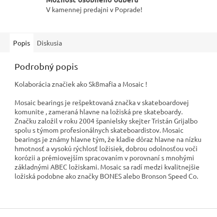
V kamennej predajni v Poprade!
Popis
Diskusia
Podrobný popis
Kolaborácia značiek ako Sk8mafia a Mosaic !
Mosaic bearings je rešpektovaná značka v skateboardovej
komunite , zameraná hlavne na ložiská pre skateboardy.
Značku založil v roku 2004 španielsky skejter Tristán Grijalbo
spolu s týmom profesionálnych skateboardistov. Mosaic
bearings je známy hlavne tým, že kladie dôraz hlavne na nízku
hmotnosť a vysokú rýchlosť ložisiek, dobrou odolnosťou voči
korózii a prémiovejším spracovaním v porovnaní s mnohými
základnými ABEC ložiskami. Mosaic sa radí medzi kvalitnejšie
ložiská podobne ako značky BONES alebo Bronson Speed Co.
Z