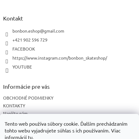
á
p
ä
Kontakt
t
i
bonbon.eshop
@
gmail.com
e
+421 902 596 729
FACEBOOK
https://www.instagram.com/bonbon_skateshop/
YOUTUBE
Informácie pre vás
OBCHODNÉ PODMIENKY
KONTAKTY
Napíšte nám
O NÁS
Tento web používa súbory cookie. Ďalším prechádzaním
tohto webu vyjadrujete súhlas s ich používaním. Viac
informácií
tu
.