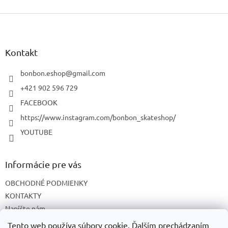
Z
á
p
ä
Kontakt
t
i
bonbon.eshop
@
gmail.com
e
+421 902 596 729
FACEBOOK
https://www.instagram.com/bonbon_skateshop/
YOUTUBE
Informácie pre vás
OBCHODNÉ PODMIENKY
KONTAKTY
Napíšte nám
O NÁS
Tento web používa súbory cookie. Ďalším prechádzaním