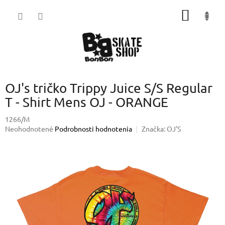
Prejsť
NÁKU
na
obsah
KOŠÍK
OJ's tričko Trippy Juice S/S Regular
T - Shirt Mens OJ - ORANGE
1266/M
Priemerné
Neohodnotené
Podrobnosti hodnotenia
Značka:
OJ'S
hodnotenie
produktu
je
0,0
z
5
hviezdičiek.