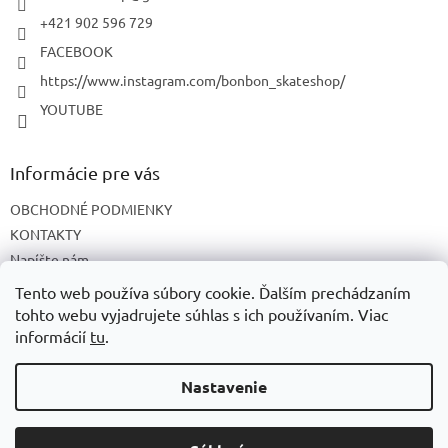
e
+421 902 596 729
FACEBOOK
https://www.instagram.com/bonbon_skateshop/
YOUTUBE
Informácie pre vás
OBCHODNÉ PODMIENKY
KONTAKTY
Napíšte nám
O NÁS
Tento web používa súbory cookie. Ďalším prechádzaním
tohto webu vyjadrujete súhlas s ich používaním. Viac
informácií
tu
.
Vytvoril Shoptet
Nastavenie
Copyright 2026
BonBon skateshop
. Všetky práva vyhradené.