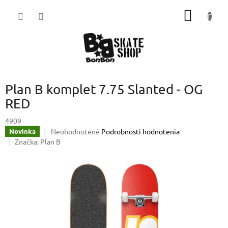
Prejsť
NÁKU
na
obsah
KOŠÍK
Plan B komplet 7.75 Slanted - OG
RED
4909
Priemerné
Neohodnotené
Podrobnosti hodnotenia
Novinka
hodnotenie
Značka:
Plan B
produktu
je
0,0
z
5
hviezdičiek.