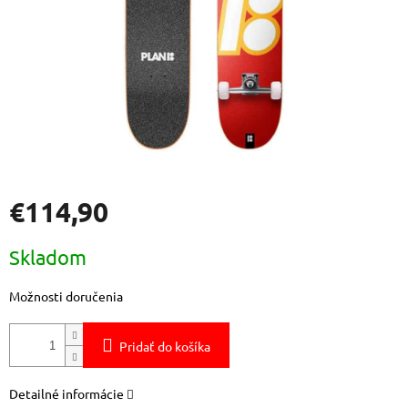
€114,90
Jednotková
Skladom
cena:
Možnosti doručenia
Pridať do košíka
Detailné informácie