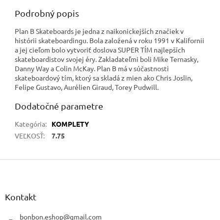
Podrobný popis
Plan B Skateboards je jedna z naikonickejších značiek v
histórii skateboardingu. Bola založená v roku 1991 v Kalifornii
a jej cieľom bolo vytvoriť doslova SUPER TÍM najlepších
skateboardistov svojej éry. Zakladateľmi boli Mike Ternasky,
Danny Way a Colin McKay. Plan B má v súčastnosti
skateboardový tím, ktorý sa skladá z mien ako Chris Joslin,
Felipe Gustavo, Aurélien Giraud, Torey Pudwill.
Dodatočné parametre
Kategória
:
KOMPLETY
VEĽKOSŤ
:
7.75
Z
á
p
ä
Kontakt
t
i
bonbon.eshop
@
gmail.com