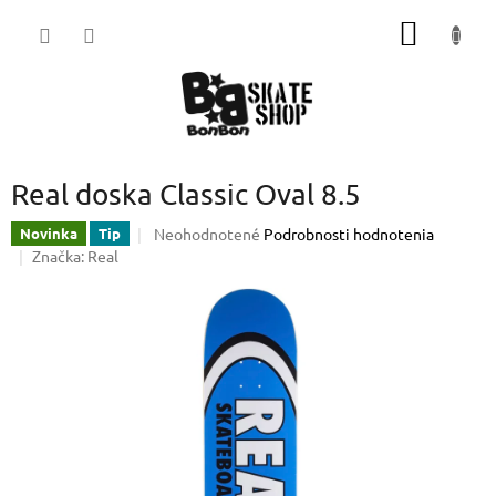
Prejsť
NÁKU
na
obsah
KOŠÍK
Real doska Classic Oval 8.5
Priemerné
Neohodnotené
Podrobnosti hodnotenia
Novinka
Tip
hodnotenie
Značka:
Real
produktu
je
0,0
z
5
hviezdičiek.