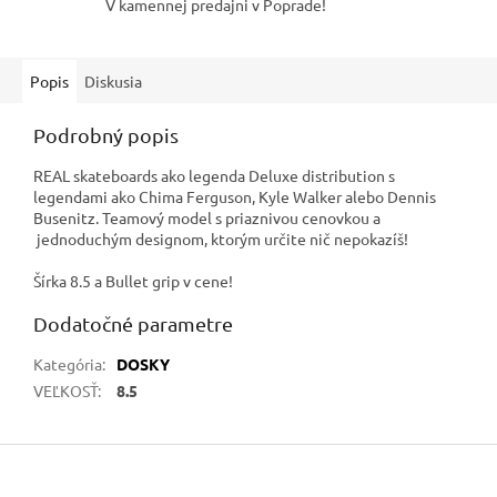
V kamennej predajni v Poprade!
Popis
Diskusia
Podrobný popis
REAL skateboards ako legenda Deluxe distribution s
legendami ako Chima Ferguson, Kyle Walker alebo Dennis
Busenitz. Teamový model s priaznivou cenovkou a
jednoduchým designom, ktorým určite nič nepokazíš!
Šírka 8.5 a Bullet grip v cene!
Dodatočné parametre
Kategória
:
DOSKY
VEĽKOSŤ
:
8.5
Z
á