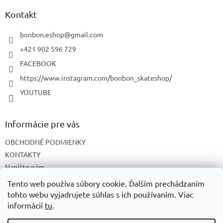
p
ä
Kontakt
t
i
bonbon.eshop
@
gmail.com
e
+421 902 596 729
FACEBOOK
https://www.instagram.com/bonbon_skateshop/
YOUTUBE
Informácie pre vás
OBCHODNÉ PODMIENKY
KONTAKTY
Napíšte nám
O NÁS
Tento web používa súbory cookie. Ďalším prechádzaním
tohto webu vyjadrujete súhlas s ich používaním. Viac
informácií
tu
.
Vytvoril Shoptet