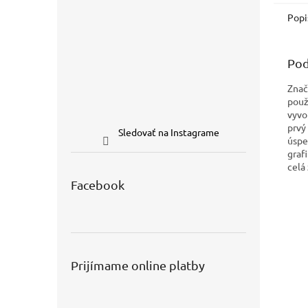
Popi
Pod
Znač
použi
vyvo
prvý
Sledovať na Instagrame
úspe
graf
celá
Facebook
Prijímame online platby