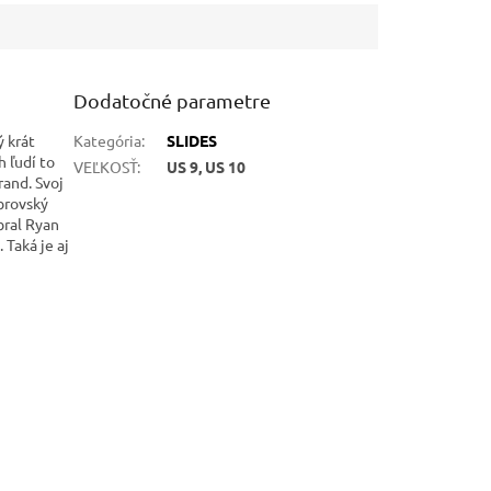
Dodatočné parametre
ý krát
Kategória
:
SLIDES
h ľudí to
VEĽKOSŤ
:
US 9, US 10
rand. Svoj
obrovský
bral Ryan
 Taká je aj