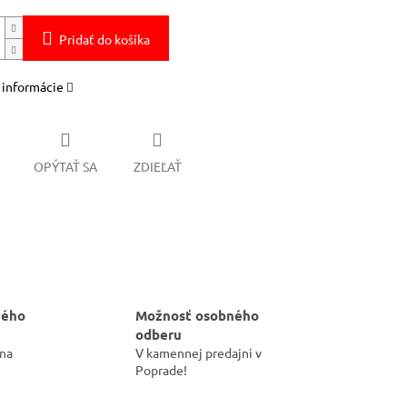
Pridať do košíka
 informácie
OPÝTAŤ SA
ZDIEĽAŤ
hého
Možnosť osobného
odberu
 na
V kamennej predajni v
Poprade!