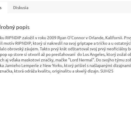
s
Diskusia
robný popis
ku RIPNDIP založil v roku 2009 Ryan O'Connor v Orlande, Kalifornii. Prv
l motív RIPNDIP, ktorý si nakreslil na svoj griptape a tričko a u ostatnýc
lalo obrovský záujem. Takto prvý krát odštartoval svoj prvý neoficiálny b
 pop up store si otvoril až po presťahovaní do Los Angeles, ktorý zožal 
ch aj vďaka maskotovi značky, mačke "Lord Nermal". Do svojho týmu zo
ika Jamieho Lemperle z New Yorku, ktorý prišiel s našlapanými dizajnami.
 značka, ktorá odráža kvalitu, originalitu a skvelý dizajn. SUM25