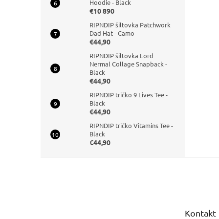
Hoodie - Black
€10 890
RIPNDIP šiltovka Patchwork
Dad Hat - Camo
€44,90
RIPNDIP šiltovka Lord
Nermal Collage Snapback -
Black
€44,90
RIPNDIP tričko 9 Lives Tee -
Black
€44,90
RIPNDIP tričko Vitamins Tee -
Black
€44,90
Z
á
p
ä
t
Kontakt
i