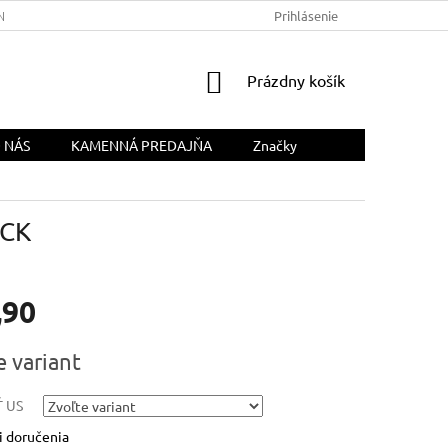
NÁS
Prihlásenie
NÁKUPNÝ
Prázdny košík
KOŠÍK
 NÁS
KAMENNÁ PREDAJŇA
Značky
ACK
,90
ová
e variant
 US
 doručenia