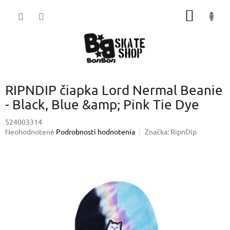
Prejsť
NÁKU
na
obsah
KOŠÍK
RIPNDIP čiapka Lord Nermal Beanie
- Black, Blue &amp; Pink Tie Dye
524003314
Priemerné
Neohodnotené
Podrobnosti hodnotenia
Značka:
RipnDip
hodnotenie
produktu
je
0,0
z
5
hviezdičiek.