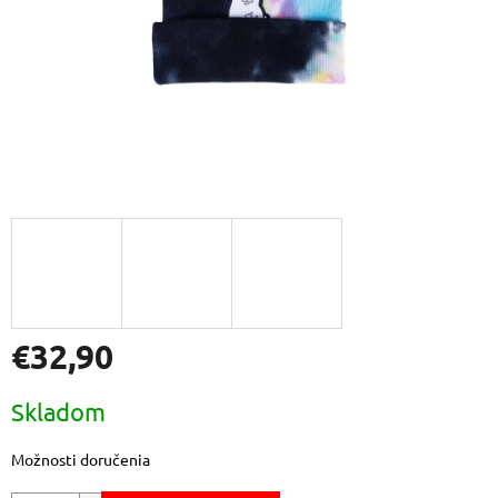
€32,90
Jednotková
Skladom
cena:
Možnosti doručenia