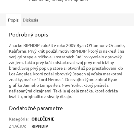
Popis
Diskusia
Podrobný popis
Značku RIPNDIP založil v roku 2009 Ryan O'Connor v Orlande,
Kalifornii. Prvý krát použil motív RIPNDIP, ktorý si nakreslil na
svoj griptape a tričko a u ostatných ľudí to vyvolalo obrovský
záujem. Takto prvý krát odštartoval svoj prvý neoficiálny
brand. Svoj prvý pop up store si otvoril až po presťahovaní do
Los Angeles, ktorý zožal obrovský úspech aj vďaka maskotovi
značky, mačke "Lord Nermal". Do svojho týmu zobral Ryan
grafika Jamieho Lemperle z New Yorku, ktorý prišiel s
našlapanými dizajnami. Taká je aj celá značka, ktorá odráža
kvalitu, originalitu a skvelý dizajn.
Dodatočné parametre
Kategória
:
OBLEČENIE
ZNAČKA
:
RIPNDIP