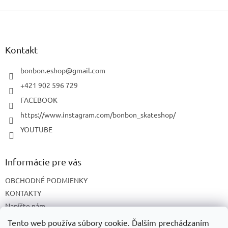
Z
á
p
ä
Kontakt
t
i
bonbon.eshop
@
gmail.com
e
+421 902 596 729
FACEBOOK
https://www.instagram.com/bonbon_skateshop/
YOUTUBE
Informácie pre vás
OBCHODNÉ PODMIENKY
KONTAKTY
Napíšte nám
O NÁS
Tento web používa súbory cookie. Ďalším prechádzaním