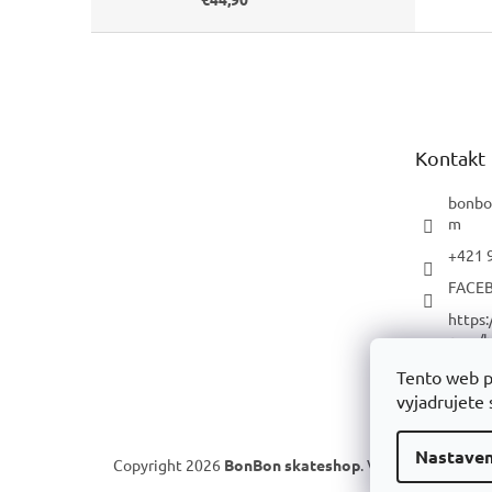
Z
á
p
ä
t
Kontakt
i
e
bonbo
m
+421 
FACE
https
com/b
p/
Tento web p
YOUT
vyjadrujete 
Nastaven
Copyright 2026
BonBon skateshop
. Všetky práva vyh