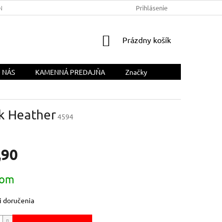
NÁS
Prihlásenie
NÁKUPNÝ
Prázdny košík
KOŠÍK
 NÁS
KAMENNÁ PREDAJŇA
Značky
ck Heather
4594
,90
ová
dom
 doručenia