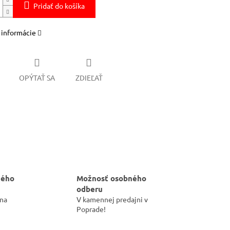
Pridať do košíka
 informácie
OPÝTAŤ SA
ZDIEĽAŤ
hého
Možnosť osobného
odberu
 na
V kamennej predajni v
Poprade!