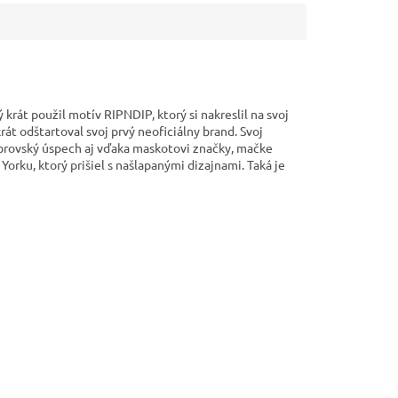
krát použil motív RIPNDIP, ktorý si nakreslil na svoj
rát odštartoval svoj prvý neoficiálny brand. Svoj
 obrovský úspech aj vďaka maskotovi značky, mačke
rku, ktorý prišiel s našlapanými dizajnami. Taká je