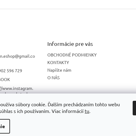
Informácie pre vás
OBCHODNÉ PODMIENKY
n.eshop
@
gmail.co
KONTAKTY
Napíšte nám
902 596 729
O NÁS
BOOK
://www.instagram.
onbon_skatesho
oužíva súbory cookie. Ďalším prechádzaním tohto webu
UBE
súhlas s ich používaním. Viac informácií
tu
.
ie
radené.
Upraviť nastavenie cookies