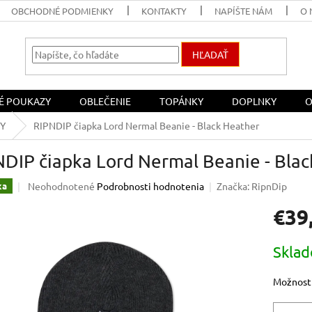
OBCHODNÉ PODMIENKY
KONTAKTY
NAPÍŠTE NÁM
O 
HĽADAŤ
É POUKAZY
OBLEČENIE
TOPÁNKY
DOPLNKY
O
KY
RIPNDIP čiapka Lord Nermal Beanie - Black Heather
DIP čiapka Lord Nermal Beanie - Bla
Priemerné
Neohodnotené
Podrobnosti hodnotenia
Značka:
RipnDip
ka
hodnotenie
€39
produktu
je
0,0
Jednotk
Skla
z
cena:
5
hviezdičiek.
Možnosti