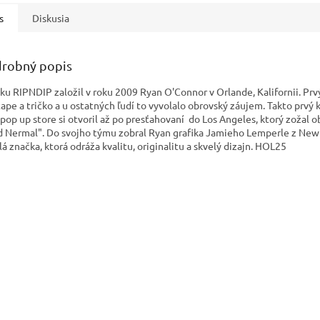
s
Diskusia
robný popis
ku RIPNDIP založil v roku 2009 Ryan O'Connor v Orlande, Kalifornii. Prvý 
tape a tričko a u ostatných ľudí to vyvolalo obrovský záujem. Takto prvý k
 pop up store si otvoril až po presťahovaní do Los Angeles, ktorý zožal
d Nermal". Do svojho týmu zobral Ryan grafika Jamieho Lemperle z New Yo
lá značka, ktorá odráža kvalitu, originalitu a skvelý dizajn. HOL25