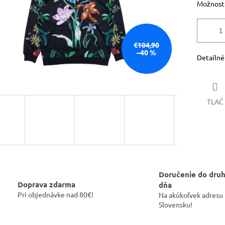
Možnosti
€104,90
–40 %
Detailné
TLAČ
Doručenie do dru
Doprava zdarma
dňa
Pri objednávke nad 80€!
Na akúkoľvek adresu
Slovensku!