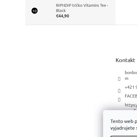
RIPNDIP tričko Vitamins Tee -
Black
€44,90
Z
á
p
ä
t
Kontakt
i
e
bonbo
m
+421 
FACE
https
com/b
p/
Tento web p
YOUT
vyjadrujete 