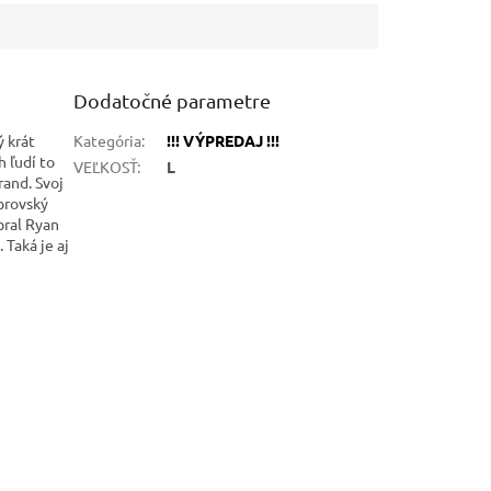
Dodatočné parametre
ý krát
Kategória
:
!!! VÝPREDAJ !!!
h ľudí to
VEĽKOSŤ
:
L
rand. Svoj
obrovský
bral Ryan
 Taká je aj