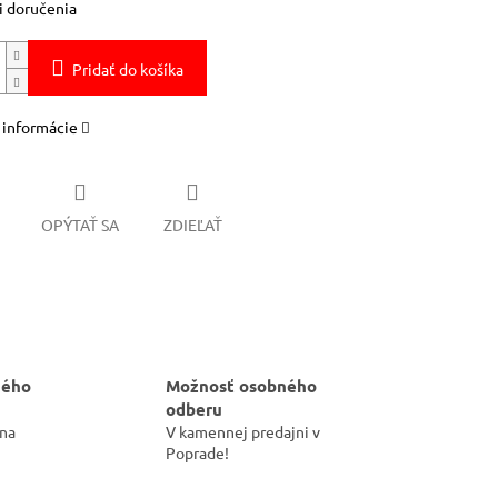
 doručenia
Pridať do košíka
 informácie
OPÝTAŤ SA
ZDIEĽAŤ
hého
Možnosť osobného
odberu
 na
V kamennej predajni v
Poprade!