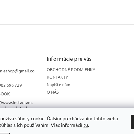
Informácie pre vás
OBCHODNÉ PODMIENKY
n.eshop
@
gmail.co
KONTAKTY
Napíšte nám
902 596 729
O NÁS
BOOK
://www.instagram.
onbon_skatesho
oužíva súbory cookie. Ďalším prechádzaním tohto webu
UBE
súhlas s ich používaním. Viac informácií
tu
.