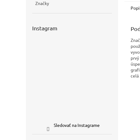
Značky
Popi
Instagram
Pod
Znač
použi
vyvo
prvý
úspe
graf
celá 
Sledovať na Instagrame