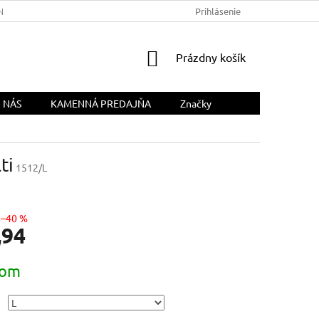
NÁS
Prihlásenie
NÁKUPNÝ
Prázdny košík
KOŠÍK
 NÁS
KAMENNÁ PREDAJŇA
Značky
ti
1512/L
–40 %
,94
ová
dom