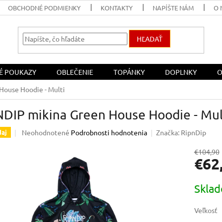
OBCHODNÉ PODMIENKY
KONTAKTY
NAPÍŠTE NÁM
O 
HĽADAŤ
É POUKAZY
OBLEČENIE
TOPÁNKY
DOPLNKY
O
House Hoodie - Multi
NDIP mikina Green House Hoodie - Mul
Priemerné
Neohodnotené
Podrobnosti hodnotenia
Značka:
RipnDip
aj
hodnotenie
produktu
€104,90
€62
je
0,0
z
Jednotk
Skla
5
cena:
hviezdičiek.
Veľkosť