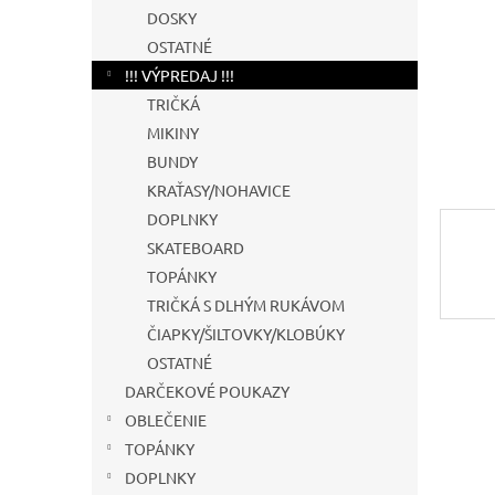
DOSKY
OSTATNÉ
!!! VÝPREDAJ !!!
TRIČKÁ
MIKINY
BUNDY
KRAŤASY/NOHAVICE
DOPLNKY
SKATEBOARD
TOPÁNKY
TRIČKÁ S DLHÝM RUKÁVOM
ČIAPKY/ŠILTOVKY/KLOBÚKY
OSTATNÉ
DARČEKOVÉ POUKAZY
OBLEČENIE
TOPÁNKY
DOPLNKY