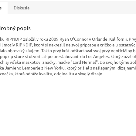
s
Diskusia
robný popis
ku RIPNDIP založil v roku 2009 Ryan O'Connor v Orlande, Kalifornii. Prv
l motív RIPNDIP, ktorý si nakreslil na svoj griptape a tričko a u ostatnýc
lalo obrovský záujem. Takto prvý krát odštartoval svoj prvý neoficiálny b
 pop up store si otvoril až po presťahovaní do Los Angeles, ktorý zožal 
ch aj vďaka maskotovi značky, mačke "Lord Nermal". Do svojho týmu zo
ika Jamieho Lemperle z New Yorku, ktorý prišiel s našlapanými dizajnami.
značka, ktorá odráža kvalitu, originalitu a skvelý dizajn.