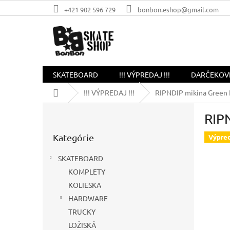
Prejsť
+421 902 596 729
bonbon.eshop@gmail.com
na
obsah
SKATEBOARD
!!! VÝPREDAJ !!!
DARČEKOV
Domov
!!! VÝPREDAJ !!!
RIPNDIP mikina Green 
B
RIP
o
Preskočiť
č
Kategórie
kategórie
Výpred
n
ý
SKATEBOARD
p
KOMPLETY
a
KOLIESKA
n
e
HARDWARE
l
TRUCKY
LOŽISKÁ