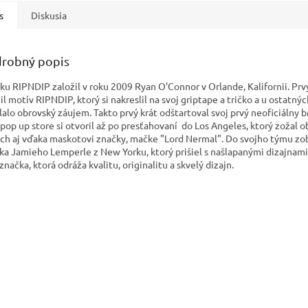
s
Diskusia
robný popis
ku RIPNDIP založil v roku 2009 Ryan O'Connor v Orlande, Kalifornii. Prv
l motív RIPNDIP, ktorý si nakreslil na svoj griptape a tričko a u ostatnýc
lalo obrovský záujem. Takto prvý krát odštartoval svoj prvý neoficiálny b
 pop up store si otvoril až po presťahovaní do Los Angeles, ktorý zožal 
ch aj vďaka maskotovi značky, mačke "Lord Nermal". Do svojho týmu zo
ika Jamieho Lemperle z New Yorku, ktorý prišiel s našlapanými dizajnami.
značka, ktorá odráža kvalitu, originalitu a skvelý dizajn.