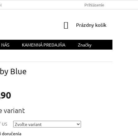
NÁS
Prihlásenie
NÁKUPNÝ
Prázdny košík
KOŠÍK
 NÁS
KAMENNÁ PREDAJŇA
Značky
aby Blue
,90
ová
e variant
 US
 doručenia