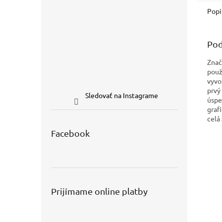
Popi
Pod
Znač
použi
vyvo
prvý
Sledovať na Instagrame
úspe
graf
celá 
Facebook
Prijímame online platby