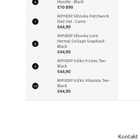
Hoodie - Black
€10 890
RIPNDIP šiltovka Patchwork
Dad Hat - Camo
€44,90
RIPNDIP šiltovka Lord
Nermal Collage Snapback -
Black
€44,90
RIPNDIP tričko 9 Lives Tee -
Black
€44,90
RIPNDIP tričko Vitamins Tee -
Black
€44,90
Z
á
p
ä
t
Kontakt
i