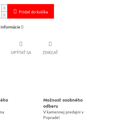
Pridať do košíka
 informácie
OPÝTAŤ SA
ZDIEĽAŤ
hého
Možnosť osobného
odberu
 na
V kamennej predajni v
Poprade!