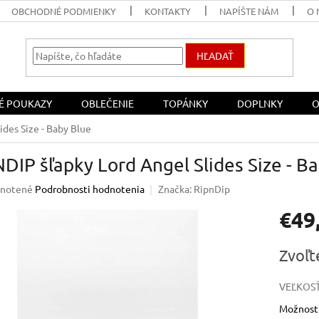
OBCHODNÉ PODMIENKY
KONTAKTY
NAPÍŠTE NÁM
O 
HĽADAŤ
É POUKAZY
OBLEČENIE
TOPÁNKY
DOPLNKY
O
ides Size - Baby Blue
DIP šľapky Lord Angel Slides Size - B
rné
notené
Podrobnosti hodnotenia
Značka:
RipnDip
enie
€49
u
Jednotk
Zvoľt
cena:
iek.
VEĽKOSŤ
Možnosti