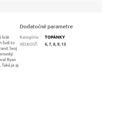
Dodatočné parametre
ý krát
Kategória
:
TOPÁNKY
h ľudí to
VEĽKOSŤ
:
6, 7, 8, 9, 13
rand. Svoj
obrovský
bral Ryan
 Taká je aj