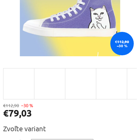
€112,90
–30 %
€112,90
–30 %
€79,03
Jednotková
Zvoľte variant
cena: