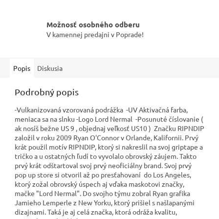
Možnosť osobného odberu
V kamennej predajni v Poprade!
Popis
Diskusia
Podrobný popis
-Vulkanizovaná vzorovaná podrážka -UV Aktivačná farba,
meniaca sa na slnku -Logo Lord Nermal -Posunuté číslovanie (
ak nosíš bežne US 9 , objednaj veľkosť US10 ) Značku RIPNDIP
založil v roku 2009 Ryan O'Connor v Orlande, Kalifornii. Prvý
krát použil motív RIPNDIP, ktorý si nakreslil na svoj griptape a
tričko a u ostatných ľudí to vyvolalo obrovský záujem. Takto
prvý krát odštartoval svoj prvý neoficiálny brand. Svoj prvý
pop up store si otvoril až po presťahovaní do Los Angeles,
ktorý zožal obrovský úspech aj vďaka maskotovi značky,
mačke "Lord Nermal". Do svojho týmu zobral Ryan grafika
Jamieho Lemperle z New Yorku, ktorý prišiel s našlapanými
dizajnami. Taká je aj celá značka, ktorá odráža kvalitu,