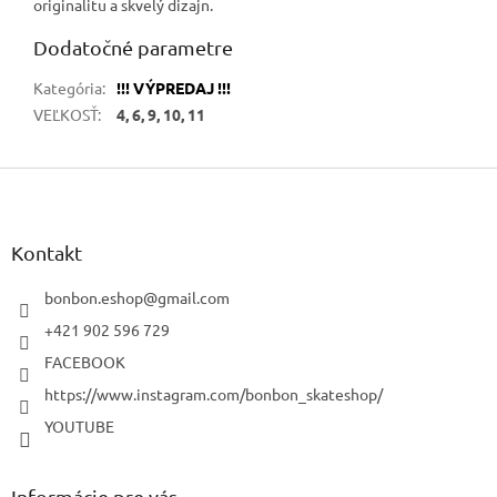
originalitu a skvelý dizajn.
Dodatočné parametre
Kategória
:
!!! VÝPREDAJ !!!
VEĽKOSŤ
:
4, 6, 9, 10, 11
Z
á
p
ä
Kontakt
t
i
bonbon.eshop
@
gmail.com
e
+421 902 596 729
FACEBOOK
https://www.instagram.com/bonbon_skateshop/
YOUTUBE
Informácie pre vás