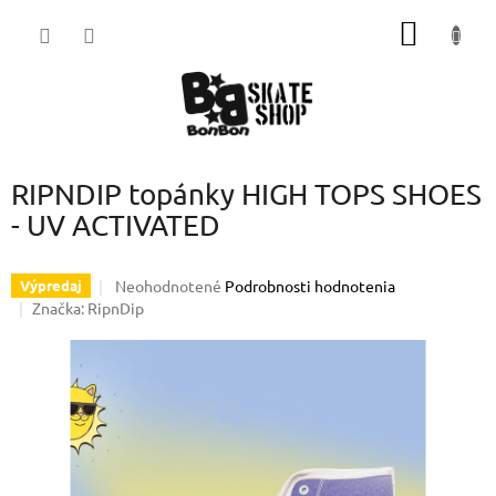
Prejsť
NÁKU
na
obsah
KOŠÍK
RIPNDIP topánky HIGH TOPS SHOES
- UV ACTIVATED
Priemerné
Neohodnotené
Podrobnosti hodnotenia
Výpredaj
hodnotenie
Značka:
RipnDip
produktu
je
0,0
z
5
hviezdičiek.