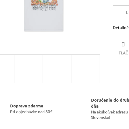
Detailné
TLAČ
Doručenie do dru
Doprava zdarma
dňa
Pri objednávke nad 80€!
Na akúkoľvek adresu
Slovensku!