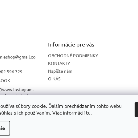
Informácie pre vás
OBCHODNÉ PODMIENKY
n.eshop
@
gmail.co
KONTAKTY
Napíšte nám
902 596 729
O NÁS
BOOK
://www.instagram.
onbon_skatesho
oužíva súbory cookie. Ďalším prechádzaním tohto webu
UBE
súhlas s ich používaním. Viac informácií
tu
.
ie
radené.
Upraviť nastavenie cookies