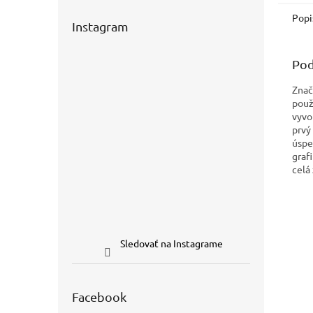
Popi
Instagram
Pod
Znač
použi
vyvo
prvý
úspe
graf
celá
Sledovať na Instagrame
Facebook