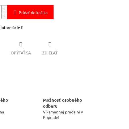
Pridať do košíka
 informácie
OPÝTAŤ SA
ZDIEĽAŤ
hého
Možnosť osobného
odberu
 na
V kamennej predajni v
Poprade!