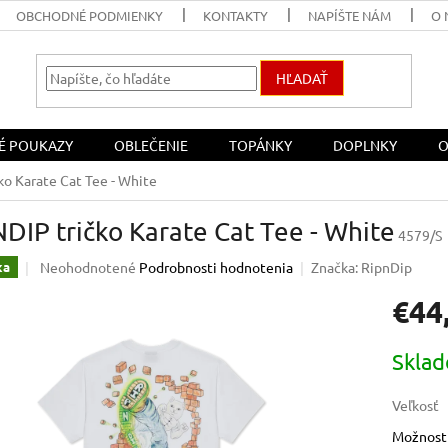
OBCHODNÉ PODMIENKY
KONTAKTY
NAPÍŠTE NÁM
O 
HĽADAŤ
É POUKAZY
OBLEČENIE
TOPÁNKY
DOPLNKY
O
ko Karate Cat Tee - White
DIP tričko Karate Cat Tee - White
4579/S
Priemerné
Neohodnotené
Podrobnosti hodnotenia
Značka:
RipnDip
ka
hodnotenie
€44
produktu
je
0,0
Jednotk
Skla
z
cena:
5
hviezdičiek.
Veľkosť
Možnosti