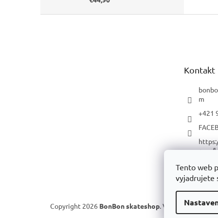
Z
á
p
ä
t
Kontakt
i
e
bonbo
m
+421 
FACE
https
com/b
p/
Tento web p
YOUT
vyjadrujete 
Nastaven
Copyright 2026
BonBon skateshop
. Všetky práva vyh