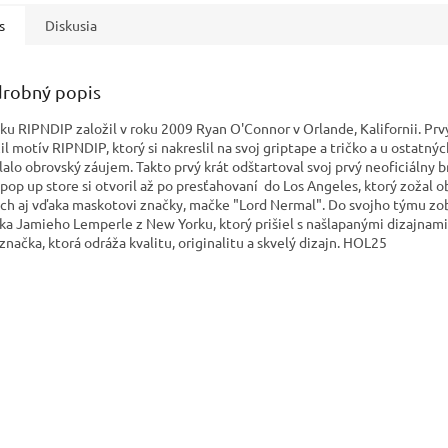
s
Diskusia
robný popis
ku RIPNDIP založil v roku 2009 Ryan O'Connor v Orlande, Kalifornii. Prv
l motív RIPNDIP, ktorý si nakreslil na svoj griptape a tričko a u ostatnýc
lalo obrovský záujem. Takto prvý krát odštartoval svoj prvý neoficiálny b
 pop up store si otvoril až po presťahovaní do Los Angeles, ktorý zožal 
ch aj vďaka maskotovi značky, mačke "Lord Nermal". Do svojho týmu zo
ika Jamieho Lemperle z New Yorku, ktorý prišiel s našlapanými dizajnami.
 značka, ktorá odráža kvalitu, originalitu a skvelý dizajn. HOL25