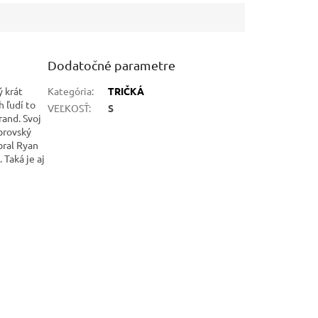
Dodatočné parametre
ý krát
Kategória
:
TRIČKÁ
h ľudí to
VEĽKOSŤ
:
S
rand. Svoj
obrovský
bral Ryan
 Taká je aj