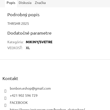
Popis
Diskusia
Značka
Podrobný popis
THRSHR 2025
Dodatočné parametre
Kategória
:
MIKINY/SVETRE
VEĽKOSŤ
:
XL
Z
á
p
ä
Kontakt
t
i
bonbon.eshop
@
gmail.com
e
+421 902 596 729
FACEBOOK
https://www.instagram.com/bonbon_skateshop/