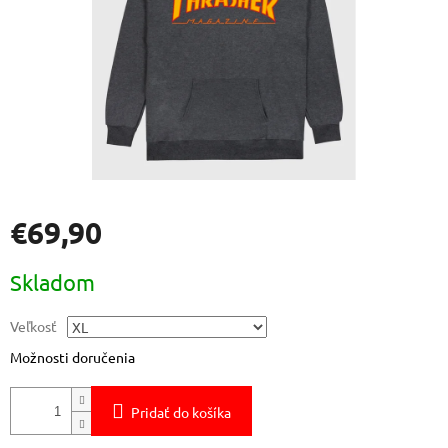
€69,90
Jednotková
Skladom
cena:
Veľkosť
Možnosti doručenia
Pridať do košíka