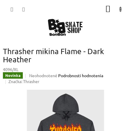
Prejsť
NÁKU
na
obsah
KOŠÍK
Thrasher mikina Flame - Dark
Heather
4096/XL
Priemerné
Neohodnotené
Podrobnosti hodnotenia
Novinka
hodnotenie
Značka:
Thrasher
produktu
je
0,0
z
5
hviezdičiek.