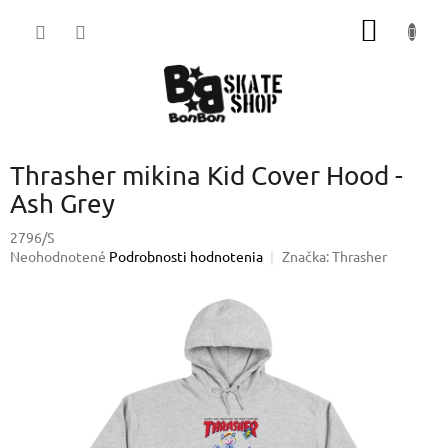
Prejsť
NÁKU
na
obsah
KOŠÍK
Thrasher mikina Kid Cover Hood -
Ash Grey
2796/S
Priemerné
Neohodnotené
Podrobnosti hodnotenia
Značka:
Thrasher
hodnotenie
produktu
je
0,0
z
5
hviezdičiek.