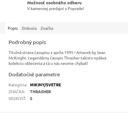
Možnosť osobného odberu
V kamennej predajni v Poprade!
Popis
Diskusia
Značka
Podrobný popis
Titulná strana časopisu z apríla 1995 ! Artwork by Sean
McKnight. Legendárny časopis Thrasher takisto vydáva
kolekciu oblečenia a tá u nás nesmie chýbať!
Dodatočné parametre
Kategória
:
MIKINY/SVETRE
ZNAČKA
:
THRASHER
VEĽKOSŤ
:
S
Z
á
p