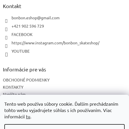
ä
Kontakt
t
i
bonbon.eshop
@
gmail.com
e
+421 902 596 729
FACEBOOK
https://www.instagram.com/bonbon_skateshop/
YOUTUBE
Informácie pre vás
OBCHODNÉ PODMIENKY
KONTAKTY
Napíšte nám
O NÁS
Tento web používa súbory cookie. Ďalším prechádzaním
tohto webu vyjadrujete súhlas s ich používaním. Viac
informácií
tu
.
Vytvoril Shoptet