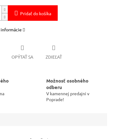
Pridať do košíka
 informácie
OPÝTAŤ SA
ZDIEĽAŤ
hého
Možnosť osobného
odberu
 na
V kamennej predajni v
Poprade!