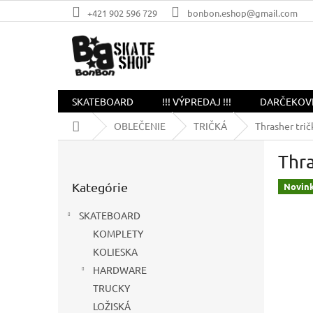
Prejsť
+421 902 596 729
bonbon.eshop@gmail.com
na
obsah
SKATEBOARD
!!! VÝPREDAJ !!!
DARČEKOV
Domov
OBLEČENIE
TRIČKÁ
Thrasher tri
B
Thra
o
Preskočiť
č
Kategórie
kategórie
Novin
n
ý
SKATEBOARD
p
KOMPLETY
a
KOLIESKA
n
e
HARDWARE
l
TRUCKY
LOŽISKÁ