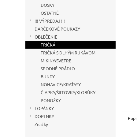
DOSKY
OSTATNÉ
!!! VÝPREDAJ !!!
DARČEKOVÉ POUKAZY
OBLEČENIE
TRIČKÁ
TRIČKÁ S DLHÝM RUKÁVOM
MIKINY/SVETRE
SPODNÉ PRÁDLO
BUNDY
NOHAVICE/KRAŤASY
ČIAPKY/ŠILTOVKY/KLOBÚKY
PONOŽKY
TOPÁNKY
DOPLNKY
Popi
Značky