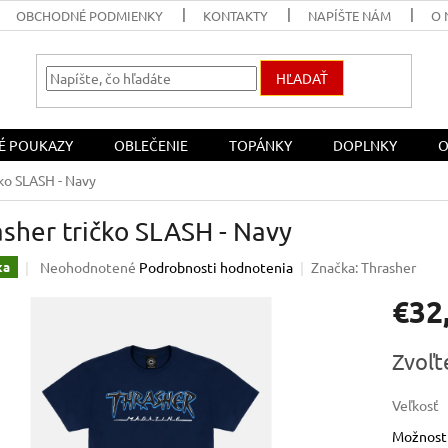
OBCHODNÉ PODMIENKY
KONTAKTY
NAPÍŠTE NÁM
O 
HĽADAŤ
É POUKAZY
OBLEČENIE
TOPÁNKY
DOPLNKY
O
čko SLASH - Navy
sher tričko SLASH - Navy
Priemerné
Neohodnotené
Podrobnosti hodnotenia
Značka:
Thrasher
ka
hodnotenie
€32
produktu
je
0,0
Jednotk
Zvoľt
z
cena:
5
hviezdičiek.
Veľkosť
Možnosti