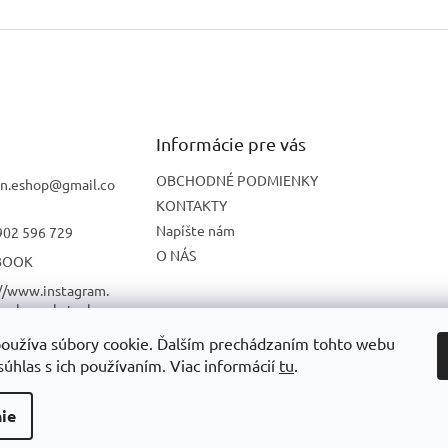
Informácie pre vás
OBCHODNÉ PODMIENKY
n.eshop
@
gmail.co
KONTAKTY
Napíšte nám
902 596 729
O NÁS
BOOK
://www.instagram.
onbon_skatesho
oužíva súbory cookie. Ďalším prechádzaním tohto webu
UBE
súhlas s ich používaním. Viac informácií
tu
.
ie
radené.
Upraviť nastavenie cookies