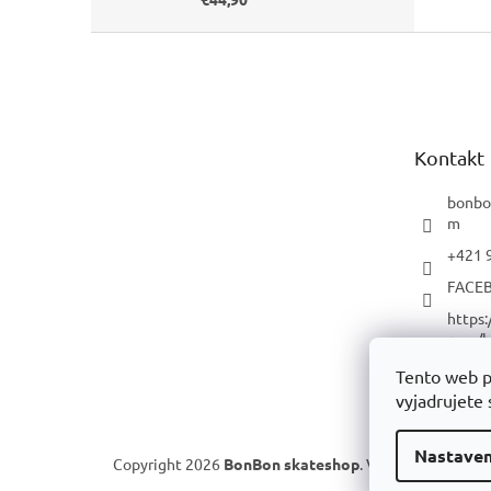
Z
á
p
ä
t
Kontakt
i
e
bonbo
m
+421 
FACE
https
com/b
p/
Tento web p
YOUT
vyjadrujete 
Nastaven
Copyright 2026
BonBon skateshop
. Všetky práva vyh