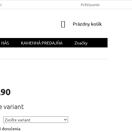
NÁS
Prihlásenie
NÁKUPNÝ
Prázdny košík
KOŠÍK
 NÁS
KAMENNÁ PREDAJŇA
Značky
,90
ová
e variant
 doručenia