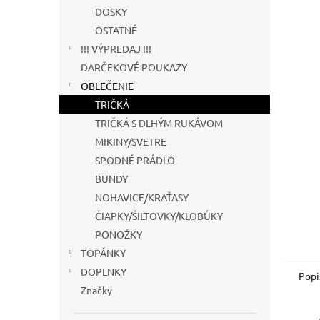
DOSKY
OSTATNÉ
!!! VÝPREDAJ !!!
DARČEKOVÉ POUKAZY
OBLEČENIE
TRIČKÁ
TRIČKÁ S DLHÝM RUKÁVOM
MIKINY/SVETRE
SPODNÉ PRÁDLO
BUNDY
NOHAVICE/KRAŤASY
ČIAPKY/ŠILTOVKY/KLOBÚKY
PONOŽKY
TOPÁNKY
DOPLNKY
Popi
Značky