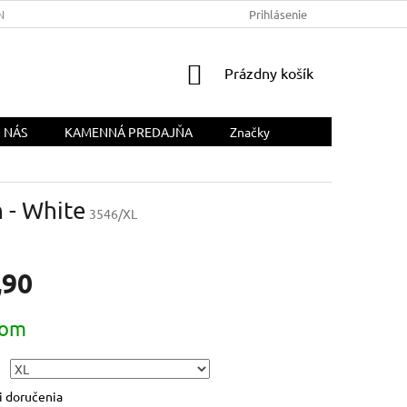
NÁS
Prihlásenie
NÁKUPNÝ
Prázdny košík
KOŠÍK
 NÁS
KAMENNÁ PREDAJŇA
Značky
h - White
3546/XL
,90
ová
dom
 doručenia