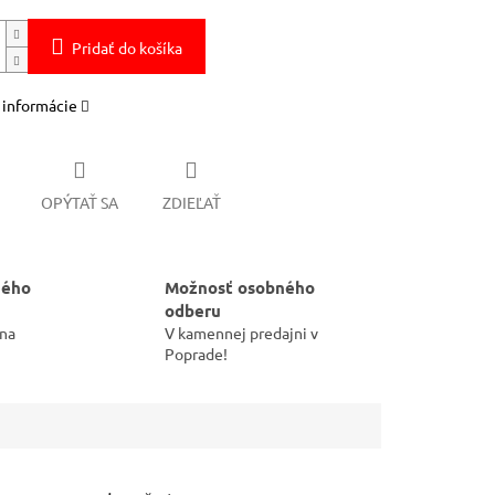
Pridať do košíka
 informácie
OPÝTAŤ SA
ZDIEĽAŤ
hého
Možnosť osobného
odberu
 na
V kamennej predajni v
Poprade!