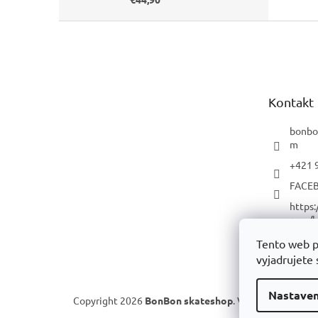
Z
á
p
ä
t
Kontakt
i
e
bonbo
m
+421 
FACE
https
com/b
p/
Tento web p
YOUT
vyjadrujete 
Nastaven
Copyright 2026
BonBon skateshop
. Všetky práva vyh