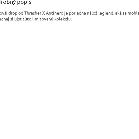
robný popis
ovší drop od Thrasher X Antihero je poriadna nálož legiend, aká sa mohla
chaj si ujsť túto limitovanú kolekciu.