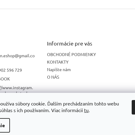
Informácie pre vás
OBCHODNÉ PODMIENKY
n.eshop
@
gmail.co
KONTAKTY
Napíšte nám
902 596 729
O NÁS
BOOK
://www.instagram.
onbon_skatesho
oužíva súbory cookie. Ďalším prechádzaním tohto webu
UBE
súhlas s ich používaním. Viac informácií
tu
.
ie
radené.
Upraviť nastavenie cookies