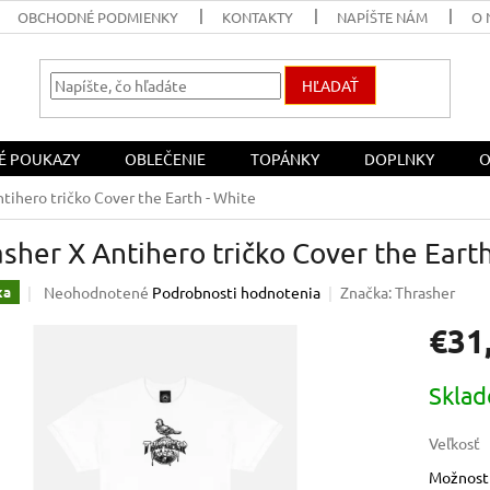
OBCHODNÉ PODMIENKY
KONTAKTY
NAPÍŠTE NÁM
O 
HĽADAŤ
É POUKAZY
OBLEČENIE
TOPÁNKY
DOPLNKY
O
tihero tričko Cover the Earth - White
sher X Antihero tričko Cover the Eart
Priemerné
Neohodnotené
Podrobnosti hodnotenia
Značka:
Thrasher
ka
hodnotenie
€31
produktu
je
0,0
Jednotk
Skla
z
cena:
5
hviezdičiek.
Veľkosť
Možnosti