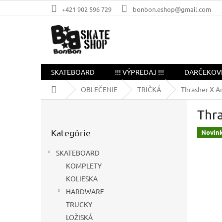
Prejsť
+421 902 596 729
bonbon.eshop@gmail.com
na
obsah
SKATEBOARD
!!! VÝPREDAJ !!!
DARČEKOV
Domov
OBLEČENIE
TRIČKÁ
Thrasher X An
B
Thra
o
Preskočiť
č
Kategórie
kategórie
Novin
n
ý
SKATEBOARD
p
KOMPLETY
a
KOLIESKA
n
e
HARDWARE
l
TRUCKY
LOŽISKÁ