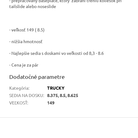
- prepracovaný baseplate, ktorý zabráni treniu koliesok pri
tailslide alebo noseslide
- veľkosť 149 ( 8.5)
- nižšia hmotnosť
- Najlepšie sedia s doskami vo veľkosti od 8,3 - 8.6
- Cena je za pár
Dodatočné parametre
Kategória
:
TRUCKY
SEDIA NA DOSKU
:
8.375, 8.5, 8.625
VEĽKOSŤ
:
149
Z
á
p