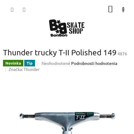
Prejsť
NÁKU
na
obsah
KOŠÍK
Thunder trucky T-II Polished 149
4876
Priemerné
Neohodnotené
Podrobnosti hodnotenia
Novinka
Tip
hodnotenie
Značka:
Thunder
produktu
je
0,0
z
5
hviezdičiek.