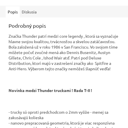
Popis
Diskusia
Podrobný popis
Značka Thunder patrí medzi core legendy , ktorá sa vyznačuje
hlavne svojou kvalitou, trvácnosťou a skvelou zatáčavosťou.
Bola založená už v roku 1986 v San Franciscu. Vo svojom tíme
môžete počuť zvučné mená ako Dennis Busenitz, Austyn
Gillete, Chris Cole , Ishod Wair atď. Patrí pod Deluxe
Distribution, ktorí majú v zastrešení značky ako Spitfire a
Anti-Hero. Výberom tejto značky nemôžeš šlapnúť vedľa!
Novinka medzi Thunder truckami ! Rada T-II !
- trucky sú oproti predchodcom o 2mm vyššie - menej sa
zakusávajú kolieska
- nanovo prepracovaná geometria, ktorá je viac responzívna