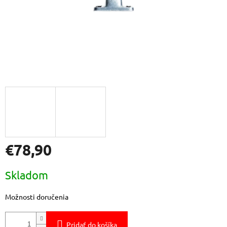
€78,90
Jednotková
Skladom
cena:
Možnosti doručenia
Pridať do košíka