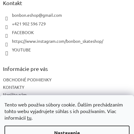
ä
Kontakt
t
i
bonbon.eshop
@
gmail.com
e
+421 902 596 729
FACEBOOK
https://www.instagram.com/bonbon_skateshop/
YOUTUBE
Informácie pre vás
OBCHODNÉ PODMIENKY
KONTAKTY
Napíšte nám
O NÁS
Tento web používa súbory cookie. Ďalším prechádzaním
tohto webu vyjadrujete súhlas s ich používaním. Viac
informácií
tu
.
Vytvoril Shoptet
Nastavenie